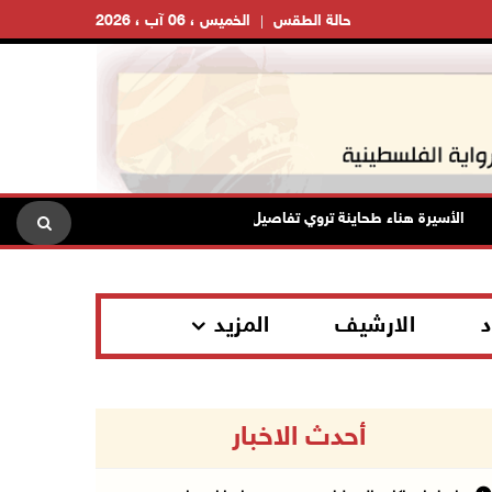
حالة الطقس
الخميس ، 06 آب ، 2026
الأسيرة هناء طحاينة تروي تفاصيل اعتقالها: حُرمت من وداع أطفالها وتعرضت لل
د
الارشيف
المزيد
أحدث الاخبار