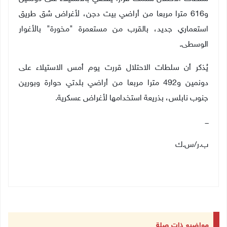
و616 مترا مربعا من أراضي بيت دجن، لأغراض شق طريق
استعماري جديد، بالقرب من مستعمرة "مخورة" بالأغوار
الوسطى.
يُذكر أن سلطات الاحتلال قررت يوم أمس الاستيلاء على
دونمين و492 مترا مربعا من أراضي بلدتي حوارة وبورين
جنوب نابلس، بذريعة استخدامها لأغراض عسكرية.
ـــ
ب.ر/س.ك
مواضيع ذات صلة