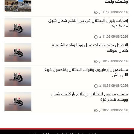
وقصف واعت
09/آب/2026 07:33 م
09/08/2026 11:59 م
مستعمرون إرهابيون يهاجمون قرية المغير والاحتل ...
إصابات بنيران الاحتلال في حي التفاح شمال شرق
09/آب/2026 07:02 م
مدينة غزة
ياسر عباس يُهنئ الأمين العام لجبهة التحرير ال ...
09/08/2026 11:02 م
09/آب/2026 06:30 م
الاحتلال يقتحم بلدات عتيل وزيتا وباقة الشرقية
شمال طولك
الجامعة العربية تنعى السفير دياب اللوح
09/آب/2026 05:28 م
09/08/2026 10:35 م
مستعمرون إرهابيون وقوات الاحتلال يقتحمون قرية
ثلاث إصابات برصاص الاحتلال في مدينة خان يونس
اللبن الش
09/آب/2026 05:04 م
09/08/2026 10:31 م
سلطة المياه: تنظيم مياه الأغوار الشمالية يهدف ...
قصف مدفعي للاحتلال وإطلاق نار كثيف شمال
09/آب/2026 04:45 م
ووسط قطاع غزة
مسك تكافح آثار الحروق وتنتظر العلاج خارج غزة
09/08/2026 10:25 م
09/آب/2026 04:39 م
مستعمرون يقتحمون أراضي المواطنين في عدة مناطق ...