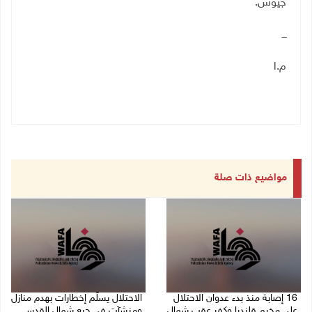
جيوس.
ـــ
م.ا
مواضيع ذات صلة
16 إصابة منذ بدء عدوان الاحتلال
الاحتلال يسلّم إخطارات بهدم منازل
على مخيم قلنديا وكفر عقب شمال
ومنشآت في جبع شمال القدس