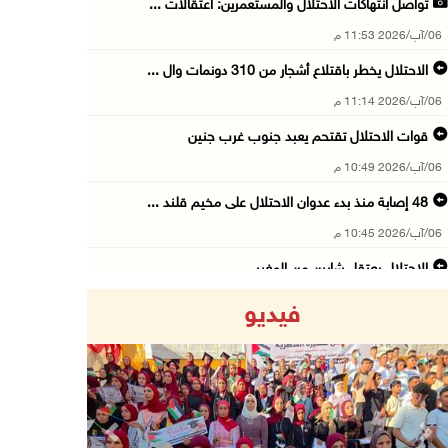
تواصل انتهاكات الاحتلال والمستعمرين: اعتقالات ...
06/آب/2026 11:53 م
الاحتلال يخطر باقتلاع أشجار من 310 دونمات وال ...
06/آب/2026 11:14 م
قوات الاحتلال تقتحم يعبد جنوب غرب جنين
06/آب/2026 10:49 م
48 إصابة منذ بدء عدوان الاحتلال على مخيم قلند ...
06/آب/2026 10:45 م
الاحتلال يعتقل شابين من المغير
06/آب/2026 10:27 م
فيديو
وزير الداخلية يبحث مع مكافحة المخدرات الدولي ...
06/آب/2026 10:01 م
رئيس بلدية الخليل يطلع وفدا أميركيا على تطورا ...
06/آب/2026 09:59 م
Previous
Next