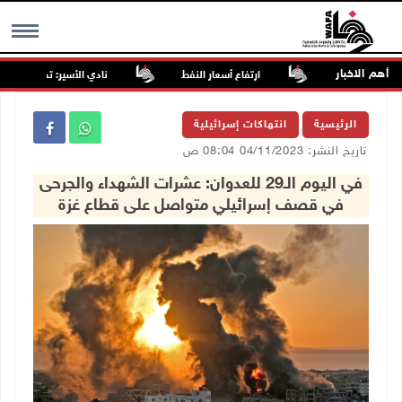
أهم الاخبار
فلسطينية
ارتفاع أسعار النفط
نادي الأسير: تجديد أمرَ منع زي
MENU
الرئيسية
انتهاكات إسرائيلية
تاريخ النشر: 04/11/2023 08:04 ص
في اليوم الـ29 للعدوان: عشرات الشهداء والجرحى
في قصف إسرائيلي متواصل على قطاع غزة