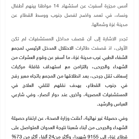
أمس مجزرة أسفرت عن استشهاد 14 مواطنا بينهم أطفال
ونساء، في تعمد واضح لفصل جنوب ووسط القطاع عن
مدينة غزة وشمالها.
تجدر الاشارة إلى أن قصف مداخل المستشفيات لم تكن
الأولى، اذ قصفت طائرات
الاحتلال المدخل الرئيسي لمجمع
الشفاء الطبي غرب مدينة غزة، ما أسفر عن وقوع العشرات من
الشهداء والجرحى، بالتزامن مع استهداف
قافلة مركبات
إسعاف تقل جرحى، بعد انطلاقها من المجمع باتجاه معبر رفح
في جنوب القطاع، بهدف نقلهم لتلقي العلاج في
المستشفيات المصرية
، وأخرى
عند دوار أنصار، وفي شارعي
العباس والرشيد.
وفي حصيلة غير نهائية، أعلنت وزارة الصحة، عن ارتفاع حصيلة
الشهداء والجرحى من أبناء شعبنا نتيجة العدوان المتواصل على
قطاع غزة، إلى 9155 شهيدا، وأكثر من24 ألفا، أكثر من 73%