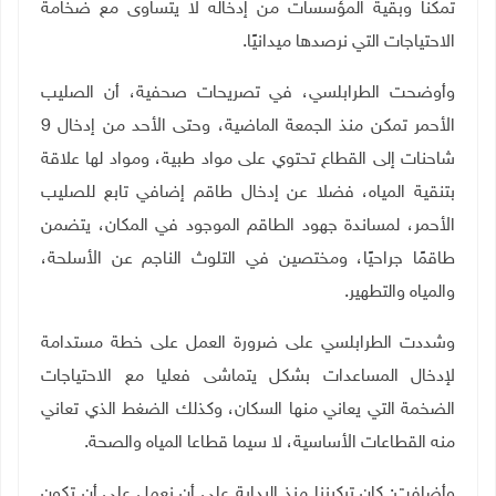
تمكنا وبقية المؤسسات من إدخاله لا يتساوى مع ضخامة
الاحتياجات التي نرصدها ميدانيًا.
وأوضحت الطرابلسي، في تصريحات صحفية، أن الصليب
الأحمر تمكن منذ الجمعة الماضية، وحتى الأحد من إدخال 9
شاحنات إلى القطاع تحتوي على مواد طبية، ومواد لها علاقة
بتنقية المياه، فضلا عن إدخال طاقم إضافي تابع للصليب
الأحمر، لمساندة جهود الطاقم الموجود في المكان، يتضمن
طاقمًا جراحيًا، ومختصين في التلوث الناجم عن الأسلحة،
والمياه والتطهير.
وشددت الطرابلسي على ضرورة العمل على خطة مستدامة
لإدخال المساعدات بشكل يتماشى فعليا مع الاحتياجات
الضخمة التي يعاني منها السكان، وكذلك الضغط الذي تعاني
منه القطاعات الأساسية، لا سيما قطاعا المياه والصحة.
وأضافت: كان تركيزنا منذ البداية على أن نعمل على أن تكون