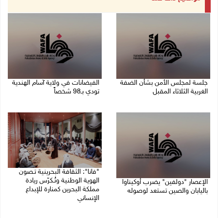
جلسة لمجلس الأمن بشأن الضفة
الفيضانات في ولاية آسام الهندية
الغربية الثلاثاء المقبل
تودي بـ98 شخصاً
08/08/2026 04:03 م
08/08/2026 12:42 م
"فانا": الثقافة البحرينية تـصون
الهوية الوطنية وتُـكرّس ريادة
الإعصار "دولفين" يضرب أوكيناوا
مملكة البحرين كمنارة للإبداع
باليابان والصين تستعد لوصوله
الإنساني
08/08/2026 12:08 م
08/08/2026 11:04 ص