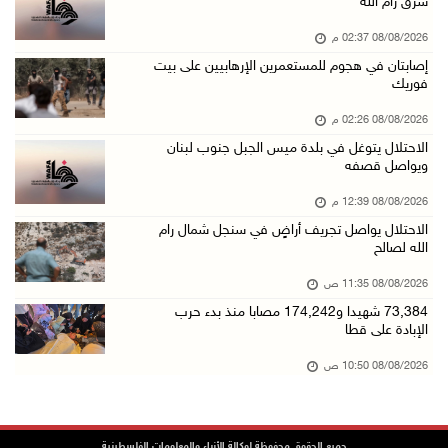
شرق رام الله
08/آب/2026 12:08 م
08/08/2026 02:37 م
42 الف مسافر تنقلوا عبر معبر الكرامة الأسبوع ...
إصابتان في هجوم للمستعمرين الإرهابيين على بيت
08/آب/2026 11:44 ص
فوريك
الاحتلال يواصل تجريف أراضٍ في سنجل شمال رام ...
08/08/2026 02:26 م
08/آب/2026 11:35 ص
الاحتلال يتوغل في بلدة ميس الجبل جنوب لبنان
ويواصل قصفه
منتخبنا الوطني للتايكواندو يستهل مشاركته في ب ...
08/آب/2026 11:06 ص
08/08/2026 12:39 م
الاحتلال يواصل تجريف أراضٍ في سنجل شمال رام
"فانا": الثقافة البحرينية تـصون الهوية الوطني ...
الله لصالح
08/آب/2026 11:04 ص
08/08/2026 11:35 ص
73,384 شهيدا و174,242 مصابا منذ بدء حرب الإبا ...
73,384 شهيدا و174,242 مصابا منذ بدء حرب
08/آب/2026 10:50 ص
الإبادة على قطا
مستعمرون إرهابيون يهاجمون منزلا ويقتحمون مناط ...
08/08/2026 10:50 ص
08/آب/2026 10:22 ص
قوات الاحتلال تجري تحقيقات ميدانية مع عشرات ا ...
جميع الحقوق محفوظة لوكالة الأنباء والمعلومات الفلسطينية