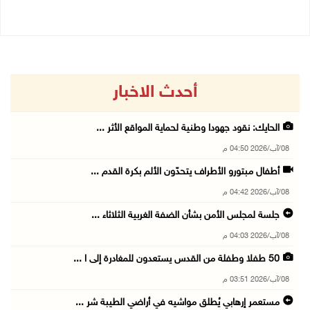
أحدث الاخبار
الحايك: نقود جهودا وطنية لحماية المواقع الأثر ...
08/آب/2026 04:50 م
أطفال مبتورو الأطراف يتحدّون الألم بكرة القدم ...
08/آب/2026 04:42 م
جلسة لمجلس الأمن بشأن الضفة الغربية الثلاثاء ...
08/آب/2026 04:03 م
50 طفلا وطفلة من القدس يستعدون للمغادرة إلى ا ...
08/آب/2026 03:51 م
مستعمر إرهابي يُطلق مواشيه في أراضي الطيبة شر ...