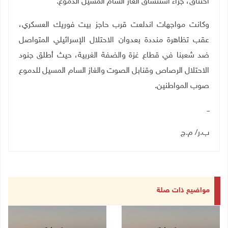
اختناق، جراء استنشاق الغاز السام المسيل الدموع.
وكانت مواجهات اندلعت قرب حاجز بيت فوريك العسكري،
عقب تظاهرة منددة بعدوان الاحتلال الإسرائيلي المتواصل
ضد شعبنا في قطاع غزة والضفة الغربية، حيث أطلق جنود
الاحتلال الرصاص وقنابل الصوت والغاز السام المسيل للدموع
صوب المواطنين.
ــ
ب.ر/ م.ج
مواضيع ذات صلة