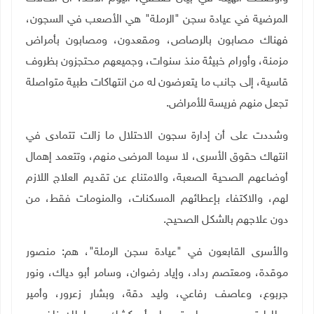
المرضية في عيادة سجن "الرملة" هي الأصعب في السجون،
فهناك مصابون بالرصاص، ومقعدون، ومصابون بأمراض
مزمنة، وأورام خبيثة منذ سنوات، وجميعهم محتجزون بظروف
قاسية، إلى جانب ما يتعرضون له من انتهاكات طبية متواصلة
تجعل منهم فريسة للأمراض.
وشددت على أن إدارة سجون الاحتلال ما زالت تتمادى في
انتهاك حقوق الأسرى، لا سيما المرضى منهم، وتتعمد إهمال
أوضاعهم الصحية الصعبة، والامتناع عن تقديم العلاج اللازم
لهم، والاكتفاء بإعطائهم المسكنات، والمنومات فقط، من
دون علاجهم بالشكل الصحيح.
والأسرى القابعون في "عيادة سجن الرملة"، هم: منصور
موقدة، ومعتصم رداد، وإياد رضوان، وسامر أبو دياك، ونور
جربوع، وعاصف رفاعي، وليد دقة، وبشار زعرور، وأمير