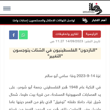
أهم الاخبار
تواصل انتهاكات الاحتلال والمستعمرين: إصابات واعتقالات واقتحامات وا
MENU
الرئيسية
تقارير وتحقيقات
تاريخ النشر: 14/09/2023 11:27 ص
"النازحون" الفلسطينيون في الشتات يتوجسون
"التغيير"
غزة 14-9-2023 وفا- سامي أبو سالم
في النكبة عام 1948 هُجر الفلسطيني جمعة أبو شومر، على
يد العصابات الصهيونية المسلحة، من قرية بيت طيما، شمال
شرق غزة، حاملا طفله "توفيق" الذي بلغ من العمر حينها عاما
واحدا، وفي التوقيت ذاته، هُجر عبد الرحمن الغروز من قريته