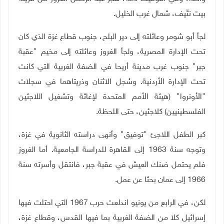
بيت نتّيف، شمال غرب الخليل
.
لجأ أبو شومر وعائلته إلى دير البلح، جنوب قطاع غزة الذي كان
تحت الإدارة المصرية، ولجأ الغروز وعائلته إلى مخيم "عقبة
جبر" جنوب غرب مدينة أريحا في الضفة الغربية التي كانت
تحت الإدارة الأردنية. وسُجل الاثنان وذريتاهما في سجلات
"الأونروا" (هيئة الأمم المتحدة لإغاثة وتشغيل اللاجئين
الفلسطينيين) كلاجئين، حتى اللحظة
.
كبر الطفل اللاجئ "توفيق" وأنهى دراسته الثانوية في غزة،
وتوجه سنة 1963 إلى القاهرة للدراسة الجامعية. أما الغروز
فلم يحتمل ضنك العيش في عقبة جبر، فانتقل وأسرته سنة
1966 إلى عمان بحثا عن عمل
.
لكن، في الرابع من يونيو اندلعت حرب 1967 التي احتلت فيها
إسرائيل كلا من الضفة الغربية بما فيها القدس، وقطاع غزة،