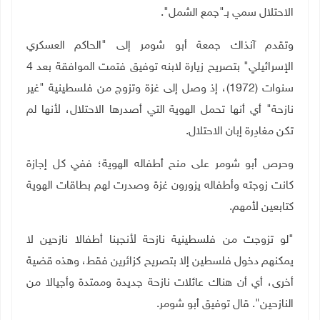
الاحتلال سمي بـ"جمع الشمل".
وتقدم آنذاك جمعة أبو شومر إلى "الحاكم العسكري
الإسرائيلي" بتصريح زيارة لابنه توفيق فتمت الموافقة بعد 4
سنوات (1972)، إذ وصل إلى غزة وتزوج من فلسطينية "غير
نازحة" أي أنها تحمل الهوية التي أصدرها الاحتلال، لأنها لم
تكن مغادِرة إبان الاحتلال
.
وحرص أبو شومر على منح أطفاله الهوية؛ ففي كل إجازة
كانت زوجته وأطفاله يزورون غزة وصدرت لهم بطاقات الهوية
كتابعين لأمهم
.
"
لو تزوجت من فلسطينية نازحة لأنجبنا أطفالا نازحين لا
يمكنهم دخول فلسطين إلا بتصريح كزائرين فقط، وهذه قضية
أخرى، أي أن هناك عائلات نازحة جديدة وممتدة وأجيالا من
النازحين". قال توفيق أبو شومر
.