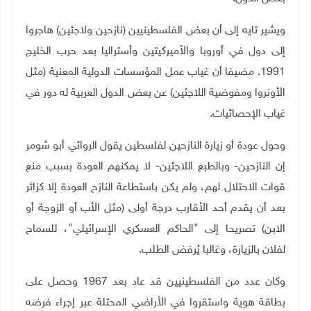
ويشير تايه إلى أن بعض الفلسطينيين (نازحين ولاجئين) هاجروا
إلى دول في أوروبا والأميركيتين وأستراليا بعد حرب الخليج
1991. مضيفا أن غياب عمل المؤسسات الدولية المعنية (مثل
الأونروا ومفوضية اللاجئين) عن بعض الدول العربية له دور في
غياب الإحصائيات
.
وحول عودة أو زيارة النازحين لفلسطين يقول الروائي أبو شومر
إن النازحين- وبالطبع اللاجئين- لا يمكنهم العودة بسبب منع
قوات الاحتلال لهم، ولم يكن باستطاعة النازح العودة إلا كزائر
بعد أن يقدم أحد الأقارب درجة أولى (مثل الأب أو الزوجة أو
الابن) تصريحا إلى "الحاكم العسكري الإسرائيلي"، للسماح
لفلان بالزيارة، وغالبا يُرفض الطلب
.
وكان عدد من الفلسطينيين قد عاد بعد 1967 وحصل على
بطاقة هوية واستقروا في الأراضي المحتلة عبر إجراء فرضه