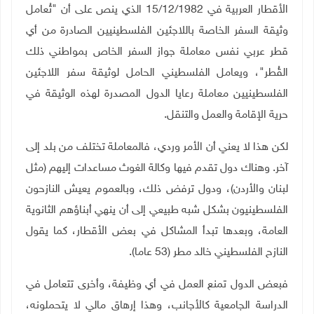
الأقطار العربية في 15/12/1982 الذي ينص على أن "تُعامل
وثيقة السفر الخاصة باللاجئين الفلسطينيين الصادرة من أي
قطر عربي نفس معاملة جواز السفر الخاص بمواطني ذلك
القُطر"، ويعامل الفلسطيني الحامل لوثيقة سفر اللاجئين
الفلسطينيين معاملة رعايا الدول المصدرة لهذه الوثيقة في
حرية الإقامة والعمل والتنقل.
لكن هذا لا يعني أن الأمر وردي، فالمعاملة تختلف من بلد إلى
آخر. وهناك دول تقدم فيها وكالة الغوث مساعدات إليهم (مثل
لبنان والأردن)، ودول ترفض ذلك، وبالعموم يعيش النازحون
الفلسطينيون بشكل شبه طبيعي إلى أن ينهي أبناؤهم الثانوية
العامة، وبعدها تبدأ المشاكل في بعض الأقطار، كما يقول
النازح الفلسطيني خالد مطر (53 عاما)
.
فبعض الدول تمنع العمل في أي وظيفة، وأخرى تتعامل في
الدراسة الجامعية كالأجانب، وهذا إرهاق مالي لا يتحملونه،