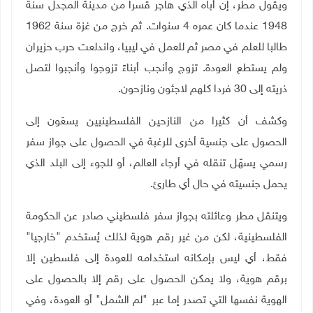
ويقول مطر، إن أباه الذي هاجر قسرا من مدينة المجدل سنة
1948 عندما كان عمره 4 سنوات. ثم خرج من غزة سنة 1962
طالبا للعلم في مصر ثم للعمل في ليبيا، واندلعت حرب حزيران
ولم يستطع العودة. تزوج وأنجب أبناءً تزوجوا وأنجبوا لتصل
ذريته إلى 30 فردا كلهم لاجئون ونازحون
.
وكشف أن كثيرا من النازحين الفلسطينيين يسعَون إلى
الحصول على جنسية أخرى للرغبة في الحصول على جواز سفر
رسمي يسهّل تنقله في أرجاء العالم، أو للجوء إلى البلد الذي
يحمل جنسيته في حال أي طارئ
.
ويتنقل مطر وعائلته بجواز سفر فلسطيني صادر عن الحكومة
الفلسطينية، لكن من غير رقم هوية لذلك يُستخدم "خارجيا"
فقط، أي ليس بإمكانه استخدامه للعودة إلى فلسطين إلا
برقم هوية، ولا يمكن الحصول على رقم إلا بالحصول على
الهوية نفسها التي تصدر إما عبر "لم الشمل" أو العودة، وفي