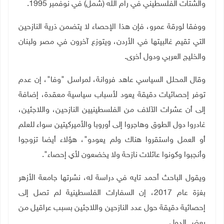
والشتات الفلسطيني في رام الله (شمل) في نوفمبر 1995
.
ووفقا لورقة عمرو، فإن هذا الإحصاء لا يتضمن ذرية النازحين
التي تقيم غالبيتها في الأردن، ويتوزع آخرون في مصر ولبنان
والخليج العربي ودول أخرى.
وقال المحلل السياسي عاهد فروانة، لمراسل "وفا"، إن عدم
توفر إحصائيات دقيقة يعود لأسباب سياسية معقدة، إضافة
إلى أن عشرات الآلاف من الفلسطينيين النازحين، واللاجئين،
غادروا دول الطوق وهاجروا إلى أوروبا والأميركيتين سواء للعلم
أو العمل واستقروا هناك ولم يعودو
"
،
هؤلاء أيضا تزوجوا
وأنجبوا وكونوا عائلات نازحة ولا يخضعون لأي إحصاء"
.
ويقول الباحث أحمد تايه في دراسة له، نشرتها جامعة الأزهر
بغزة عام 2017، إن السفارات الفلسطينية لم تصل إلى
إحصائية دقيقة حول عدد النازحين واللاجئين بسبب عراقيل من
بعض الدول
.