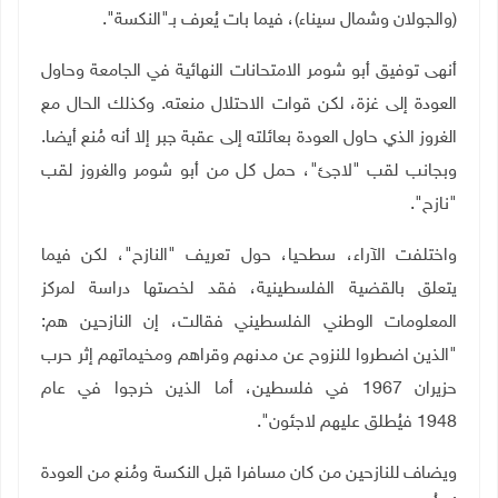
(والجولان وشمال سيناء)، فيما بات يُعرف بـ"النكسة
"
.
أنهى توفيق أبو شومر الامتحانات النهائية في الجامعة وحاول
العودة إلى غزة، لكن قوات الاحتلال منعته. وكذلك الحال مع
الغروز الذي حاول العودة بعائلته إلى عقبة جبر إلا أنه مُنع أيضا.
وبجانب لقب "لاجئ"، حمل كل من أبو شومر والغروز لقب
"نازح".
واختلفت الآراء، سطحيا، حول تعريف "النازح"، لكن فيما
يتعلق بالقضية الفلسطينية، فقد لخصتها دراسة لمركز
المعلومات الوطني الفلسطيني فقالت، إن النازحين هم:
"الذين اضطروا للنزوح عن مدنهم وقراهم ومخيماتهم إثر حرب
حزيران 1967 في فلسطين، أما الذين خرجوا في عام
1948 فيُطلق عليهم لاجئون
"
.
ويضاف للنازحين من كان مسافرا قبل النكسة ومُنع من العودة