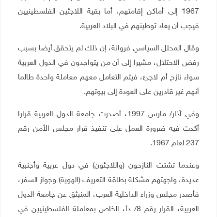
1967 إلى أماكن إقامتهم، أما بقية اللاجئين الفلسطينيين
فيجب أن يعاد توطينهم في البلاد العربية
.
وقال المحلل السياسي فروانة، إن ذلك لم يتحقق أيضا بسبب
رفض الاحتلال، مشيرا إلى أن من يتواجدون في الدول العربية
سواء نازح أم لاجئ، فيتم التعامل معهم معاملة واحدة طالما
أنهم غير قادرين على العودة إلى بيوتهم
.
وفي آذار/ مارس 1997، أصدرت جامعة الدول العربية قرارا
أكدت فيه ضرورة العمل على تنفيذ قرار مجلس الأمن رقم
237 لعام 1967
.
وعندما تشتت النازحون (واللاجئون) في دول عربية وأجنبية
عديدة، واجهتهم مشكلة بطاقة التعريف (الهوية) وجواز السفر،
فأصدر مجلس وزراء الداخلية العرب، المنبثق عن جامعة الدول
العربية، القرار رقم 8/ دأ، الخاص بمعاملة الفلسطينيين في