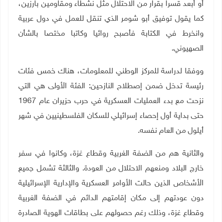
أو أُبعد قسرا بقرار من الاحتلال مثل نشطاء ومقاومين بارزين،
كما يقول توفيق أبو شومر الذي تنقل للعمل في دول عربية
وانخرط في الكتابة فأصبح روائيا وكاتبا مختصا بالشأن
الصهيوني
.
ووفقا لدراسة للمركز الوطني للمعلومات، هناك خمس فئات
رئيسة تدخل ضمن إصطلاح النازحين: الفئة الأولى هي التي
نزحت مع بدء العمليات العسكرية في حرب حزيران عام 1967
حتى بداية أول إحصاء إسرائيلي للسكان الفلسطينيين في شهر
أيلول من العام نفسه
.
والثانية هم من الضفة الغربية وقطاع غزة، وكانوا في سفر
خارج البلاد ومنعهم الاحتلال من العودة. والثالثة تشمل جميع
الأشخاص الذين حالت الأوامر العسكرية والإدارية الإسرائيلية
دون عودتهم إلى مكان إقامتهم الدائم في الضفة الغربية
وقطاع غزة، وذلك رغم حصولهم على بطاقات الهوية الصادرة