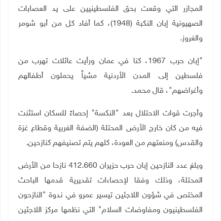
المجازر التي وقعت بحق الفلسطينيين على يد العصابات
الصهيونية إبان النكبة (1948)، كما أفاد كل من أبو شومر
والغروز
.
"
إبان حرب 1967، كنا في عمان ورأيت عائلات تهرب من
فلسطين إلى المدن الأردنية مشياً يحملون أطفالهم
وأغراضهم"، قال محمد
.
وأجرت قوات الاحتلال بعد "النكسة" إحصاءً للسكان استثنت
فيه من كان خارج الأرض المحتلة (الضفة الغربية وقطاع غزة
والقدس) ومنعتهم من العودة، كلهم يتم تصنيفهم كنازحين
.
وبلغ عدد النازحين إبان حرب حزيران 412.660 نازحا من الأرض
المحتلة، وذلك وفقا لإحصاءات تقديرية قدمها الباحث
المختص في شؤون اللاجئين تيسير عمرو في ندوة "النازحون
الفلسطينيون ومفاوضات السلام" التي نظمها مركز اللاجئين