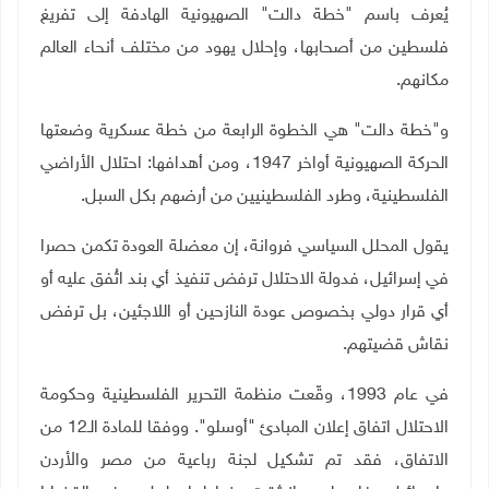
يُعرف باسم "خطة دالت" الصهيونية الهادفة إلى تفريغ
فلسطين من أصحابها، وإحلال يهود من مختلف أنحاء العالم
مكانهم
.
و"خطة دالت" هي الخطوة الرابعة من خطة عسكرية وضعتها
الحركة الصهيونية أواخر 1947، ومن أهدافها: احتلال الأراضي
الفلسطينية، وطرد الفلسطينيين من أرضهم بكل السبل
.
يقول المحلل السياسي فروانة، إن معضلة العودة تكمن حصرا
في إسرائيل، فدولة الاحتلال ترفض تنفيذ أي بند اتُفق عليه أو
أي قرار دولي بخصوص عودة النازحين أو اللاجئين، بل ترفض
نقاش قضيتهم
.
في عام 1993، وقّعت منظمة التحرير الفلسطينية وحكومة
الاحتلال اتفاق إعلان المبادئ "أوسلو". ووفقا للمادة الـ12 من
الاتفاق، فقد تم تشكيل لجنة رباعية من مصر والأردن