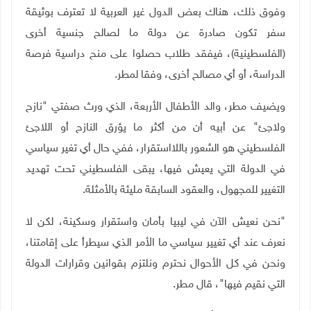
وفوق ذلك، هناك بعض الدول غير العربية لا تعترف بوثيقة
سفر تكون صادرة عن دولة ما لصالح جنسية أخرى
(الفلسطينية)، فيفقد طلاب حصلوا على منح دراسية فرصة
الدراسة، أو أي مصالح أخرى، وفقا لمطر
.
ويضيف مطر، والد الأطفال الأربعة، الذي ورث صفتي "نازح
ولاجئ" عن أبيه أن من أكثر ما يؤرق النازح أو اللاجئ
الفلسطيني هو الشعور باللااستقرار، ففي حال أي تغير سياسي
في الدولة التي يعيش فيها، يبقى الفلسطيني تحت تهديد
التغيير للمجهول، والعقود السابقة مليئة بالأمثلة
.
"
نحن نعيش الآن في ليبيا بأمان واستقرار وسكينة، لكن لا
نعرف عند أي تغيير سياسي ما الأمر الذي سيطرأ على إقامتنا،
ونحن في كل الأحوال نحترم ونلتزم بقوانين وقرارات الدولة
التي نقيم فيها"، قال مطر
.