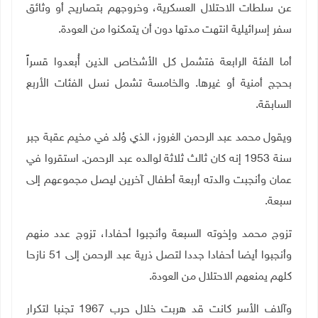
عن سلطات الاحتلال العسكرية، وخروجهم بتصاريح أو وثائق
سفر إسرائيلية انتهت مدتها دون أن يتمكنوا من العودة
.
أما الفئة الرابعة فتشمل كل الأشخاص الذين أُبعدوا قسراً
بحجج أمنية أو غيرها. والخامسة تشمل نسل الفئات الأربع
السابقة
.
ويقول محمد عبد الرحمن الغروز، الذي وُلد في مخيم عقبة جبر
سنة 1953 إنه كان ثالث ثلاثة لوالده عبد الرحمن. استقروا في
عمان وأنجبت والدته أربعة أطفال آخرين ليصل مجموعهم إلى
سبعة
.
تزوج محمد وإخوته السبعة وأنجبوا أحفادا، تزوج عدد منهم
وأنجبوا أيضا أحفادا جددا لتصل ذرية عبد الرحمن إلى 51 نازحا
كلهم يمنعهم الاحتلال من العودة
.
وآلاف الأسر كانت قد هربت خلال حرب 1967 تجنبا لتكرار