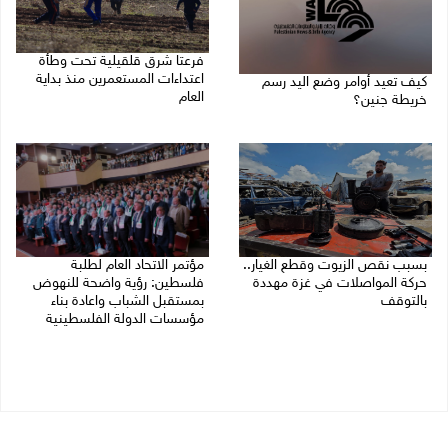
فرعتا شرق قلقيلية تحت وطأة
اعتداءات المستعمرين منذ بداية
كيف تعيد أوامر وضع اليد رسم
العام
خريطة جنين؟
03/08/2026 09:16 ص
03/08/2026 02:38 م
بسبب نقص الزيوت وقطع الغيار..
مؤتمر الاتحاد العام لطلبة
حركة المواصلات في غزة مهددة
فلسطين: رؤية واضحة للنهوض
بالتوقف
بمستقبل الشباب واعادة بناء
مؤسسات الدولة الفلسطينية
01/08/2026 12:39 م
30/07/2026 02:26 م