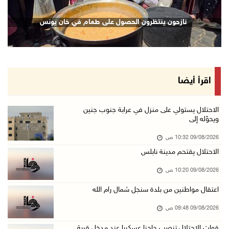
إجلاء آلاف السكان مع اتساع حرائق الغابات غرب ...
نازحون ينتظرون الحصول على طعام في خان يونس
09/آب/2026 09:41 ص
جيش الاحتلال يواصل نسف المنازل واستهداف خيام ...
09/آب/2026 09:29 ص
الاحتلال يطلق النار على راعي أغنام في إذنا وي ...
اقرأ أيضا
09/آب/2026 09:18 ص
الملتقى الثاني لـ"شعراء من أجل فلسطين" في الأ ...
الاحتلال يستولي على منزل في عرابة جنوب جنين
ويحوّله إلى
09/آب/2026 09:13 ص
09/08/2026 10:32 ص
مستعمرون إرهابيون يحرقون مسكنا بمسافر يطا جنو ...
الاحتلال يقتحم مدينة نابلس
09/آب/2026 08:49 ص
09/08/2026 10:20 ص
أسعار العملات مقابل الشيقل
09/آب/2026 08:44 ص
اعتقال مواطنين من بلدة سنجل شمال رام الله
الاحتلال يقتحم عدة قرى في نابلس ويداهم منازل ...
09/08/2026 09:48 ص
09/آب/2026 08:36 ص
قوات الاحتلال تنصب حاجزا عسكريا عند مدخل قرية