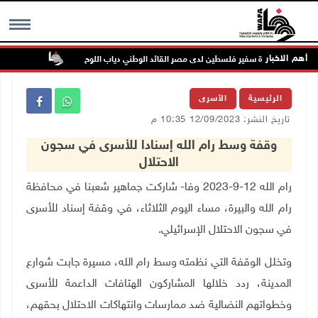
أهم الاخبار
وفاة سفير فلسطين لدى مصر القائد الوطني دياب اللوح
الرئيس ينع
MENU
الرئيسية
الأسرى
تاريخ النشر: 12/09/2023 10:35 م
وقفة وسط رام الله إسنادا للأسرى في سجون
الاحتلال
رام الله 12-9-2023 وفا- شاركت جماهير شعبنا في محافظة
رام الله والبيرة، مساء اليوم الثلاثاء، في وقفة إسناد للأسرى
في سجون الاحتلال الإسرائيلي.
وتخلل الوقفة التي نظمته وسط رام الله، مسيرة جابت شوارع
المدينة، ردد خلالها المشاركون الهتافات الداعمة للأسرى
وخطواتهم النضالية ضد ممارسات وانتهاكات الاحتلال بحقهم،