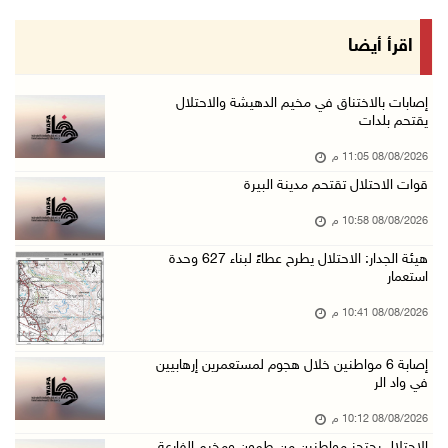
08/آب/2026 07:56 م
مستعمرون يهاجمون قرية أبو فلاح
اقرأ أيضا
08/آب/2026 07:07 م
مستعمرون يقتحمون بلدة بيت عور التحتا وقرية جل ...
إصابات بالاختناق في مخيم الدهيشة والاحتلال
يقتحم بلدات
08/آب/2026 06:39 م
08/08/2026 11:05 م
فلسطين تدين الهجوم على ناقلة إماراتية في مضيق ...
قوات الاحتلال تقتحم مدينة البيرة
08/آب/2026 06:25 م
08/08/2026 10:58 م
شعراء غزة يوثقون النزوح والفقد بقصائد من الخي ...
08/آب/2026 06:23 م
هيئة الجدار: الاحتلال يطرح عطاءً لبناء 627 وحدة
استعمار
الجامعة العربية الأمريكية تختتم فعاليات تخريج ...
08/08/2026 10:41 م
08/آب/2026 06:20 م
إصابات بالاختناق خلال اقتحام الاحتلال قرية ال ...
إصابة 6 مواطنين خلال هجوم لمستعمرين إرهابيين
في واد الر
08/آب/2026 05:52 م
الحايك: نقود جهودا وطنية لحماية المواقع الأثر ...
08/08/2026 10:12 م
الاحتلال يحتجز مواطنين من طمون ومخيم الفارعة
08/آب/2026 04:50 م