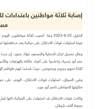
إصابة ثلاثة مواطنين باعتداءات 
مسا
الخليل 22-8-2023 وفا- أصيب ثلاثة مواطني
فيما استولت قوات الاحتلال على مركبة بعد مداهمتها تجم
وقال منسق لجان الحماية والصمود فؤاد عمور، إن عددا 
عمر أبو جندية، واعتدوا على أفراد عائلته بالهراوات والأ
ثلاثة منهم بجروح ورضوض، حيث قدمت لهم طواقم الإسع
وفي السياق، استولت قوات الاحتلال، اليوم، على مركب
ملكيتها للمواطن ناصر أبو عبيد
.
وكانت قوات الاحتلال قد استولت على المركبة ذاتها قبل ع
سبعة آلاف شيقل.