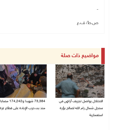
-
ص.ط/ ف.ع
مواضيع ذات صلة
الاحتلال يواصل تجريف أراضٍ في
73,384 شهيدا و174,242 مصابا
سنجل شمال رام الله لصالح بؤرة
منذ بدء حرب الإبادة على قطاع غزة
استعمارية
08/08/2026 10:50 ص
08/08/2026 11:35 ص