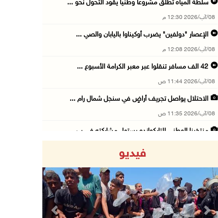
سلطة المياه تطلق مشروعا وطنيا يقود التحول نحو ...
08/آب/2026 12:30 م
الإعصار "دولفين" يضرب أوكيناوا باليابان والصي ...
08/آب/2026 12:08 م
42 الف مسافر تنقلوا عبر معبر الكرامة الأسبوع ...
08/آب/2026 11:44 ص
الاحتلال يواصل تجريف أراضٍ في سنجل شمال رام ...
08/آب/2026 11:35 ص
منتخبنا الوطني للتايكواندو يستهل مشاركته في ب ...
08/آب/2026 11:06 ص
فيديو
"فانا": الثقافة البحرينية تـصون الهوية الوطني ...
08/آب/2026 11:04 ص
73,384 شهيدا و174,242 مصابا منذ بدء حرب الإبا ...
08/آب/2026 10:50 ص
Previous
Next