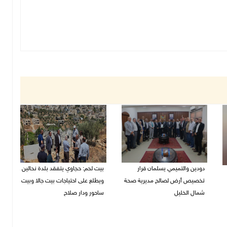
دودين والتميمي يسلمان قرار
بيت لحم: حجاوي يتفقد بلدة نحالين
تخصيص أرض لصالح مديرية صحة
ويطلع على احتياجات بيت جالا وبيت
شمال الخليل
ساحور ودار صلاح
06/08/2026 06:28 م
06/08/2026 06:13 م