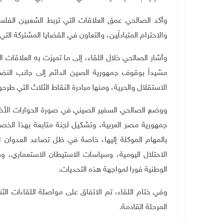
وأكد الصالحي عمق العلاقات التي تربط الشعبين الفل
والاحترام المتبادلَين، والتعاون في القضايا المشتركة الت
وأشار الصالحي خلال اللقاء، إلى ما تميزت به العلاقا
مشيداَ بوقوف جمهورية الصين الدائم إلى جانب النض
الاستقلال والحرية، ومنها مبادرة النقاط الثلاث التي ط
ووضع الصالحي السفير الصيني في صورة الحوارات الأخير
جمهورية مصر العربية، وتشكيل لجنة متابعة بهذا ال
بالمهام الموكلة إليها، خاصة في ظل تصاعد العدوان ا
الاحتلال اليومية، وسياسات الاستيطان الاستعماري، و
الوطنية فورا لمواجهة هذه التحديات
.
وفي ختام اللقاء، تم الاتفاق على مواصلة اللقاءات الثن
المرحلة القادمة
.