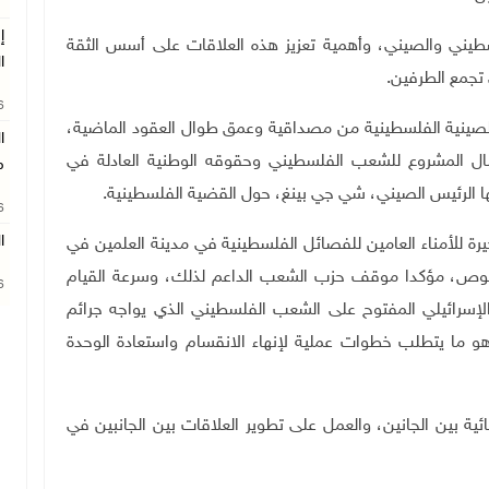
إ
سطيني والصيني، وأهمية تعزيز هذه العلاقات على أسس الثقة
ا
ي تجمع الطرفين
.
26
ت الصينية الفلسطينية من مصداقية وعمق طوال العقود الماضية،
ا
ال المشروع للشعب الفلسطيني وحقوقه الوطنية العادلة في
م
رحها الرئيس الصيني، شي جي بينغ، حول القضية الفلسطينية.
26
ا
ة للأمناء العامين للفصائل الفلسطينية في مدينة العلمين في
خصوص، مؤكدا موقف حزب الشعب الداعم لذلك، وسرعة القيام
26
لإسرائيلي المفتوح على الشعب الفلسطيني الذي يواجه جرائم
هو ما يتطلب خطوات عملية لإنهاء الانقسام واستعادة الوحدة
ائية بين الجانين، والعمل على تطوير العلاقات بين الجانبين في