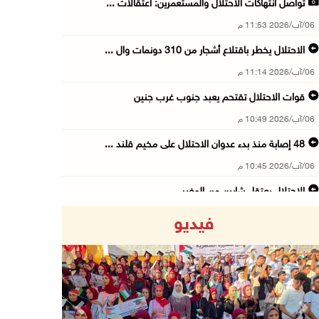
تواصل انتهاكات الاحتلال والمستعمرين: اعتقالات ...
06/آب/2026 11:53 م
الاحتلال يخطر باقتلاع أشجار من 310 دونمات وال ...
06/آب/2026 11:14 م
قوات الاحتلال تقتحم يعبد جنوب غرب جنين
06/آب/2026 10:49 م
48 إصابة منذ بدء عدوان الاحتلال على مخيم قلند ...
06/آب/2026 10:45 م
الاحتلال يعتقل شابين من المغير
06/آب/2026 10:27 م
فيديو
وزير الداخلية يبحث مع مكافحة المخدرات الدولي ...
06/آب/2026 10:01 م
رئيس بلدية الخليل يطلع وفدا أميركيا على تطورا ...
06/آب/2026 09:59 م
Previous
Next