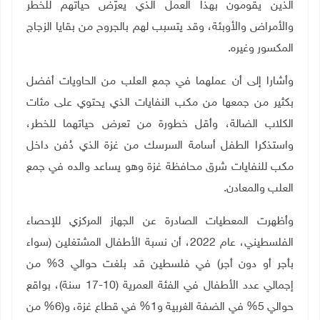
الذين يقومون بهذا العمل الذي يعرّض حياتهم للخطر
والأمراض والأوبئة، وقد يتسبب لهم بالجروح من بقايا الزجاج
المكسور وغيره
.
وأشارا إلى أن عملهما في جمع العلب من الحاويات أفضل
بكثير من جمعها من مكب النفايات الذي يحتوي على مئات
الكلاب الضالة، وأقل خطورة من تعرض حياتهما للخطر،
واستذكرا الطفل أسامة السرسك من غزة الذي دُفن داخل
مكب للنفايات شرق محافظة غزة وهو يساعد والده في جمع
العلب والمعادن
.
وأظهرت المعطيات الصادرة عن الجهاز المركزي للإحصاء
الفلسطيني، عام 2022، أن نسبة الأطفال المشتغلين (سواء
بأجر أو دون أجر) في فلسطين قد بلغت حوالي 3% من
إجمالي عدد الأطفال في الفئة العمرية (10-17 سنة)، بواقع
حوالي 5% في الضفة الغربية و1% في قطاع غزة، و(6% من