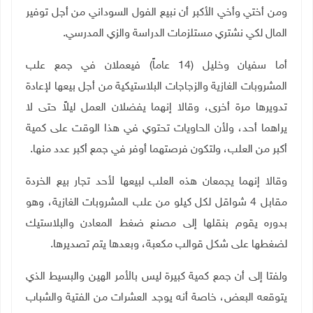
ومن أختي وأخي الأكبر أن نبيع الفول السوداني من أجل توفير
المال لكي نشتري مستلزمات الدراسة والزي المدرسي
.
أما سفيان وخليل (14 عاماً) فيعملان في جمع علب
المشروبات الغازية والزجاجات البلاستيكية من أجل بيعها لإعادة
تدويرها مرة أخرى، وقالا إنهما يفضلان العمل ليلاً حتى لا
يراهما أحد، ولأن الحاويات تحتوي في هذا الوقت على كمية
أكبر من العلب، ولتكون فرصتهما أوفر في جمع أكبر عدد منها
.
وقالا إنهما يجمعان هذه العلب لبيعها لأحد تجار بيع الخردة
مقابل 4 شواقل لكل كيلو من علب المشروبات الغازية، وهو
بدوره يقوم بنقلها إلى مصنع ضغط المعادن والبلاستيك
لضغطها على شكل قوالب مكعبة، وبعدها يتم تصديرها.
ولفتا إلى أن جمع كمية كبيرة ليس بالأمر الهين والبسيط الذي
يتوقعه البعض، خاصة أنه يوجد العشرات من الفتية والشباب