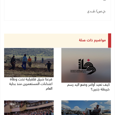
ح.س/ ف.ع
مواضيع ذات صلة
فرعتا شرق قلقيلية تحت وطأة
اعتداءات المستعمرين منذ بداية
كيف تعيد أوامر وضع اليد رسم
العام
خريطة جنين؟
03/08/2026 09:16 ص
03/08/2026 02:38 م