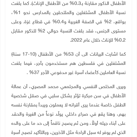
الأطفال الذكور مقارنة بـ0.3% من الأطفال الإناث). كما بلغت
نسبة الأطفال المشتغلين والملتحقين بالمدارس نحو 1%،
بواقع، 2% في الضفة الغربية و
0.4
% في قطاع غزة. وعلى
مستوى الجنس، فقد بلغت النسبة حوالي 2% للذكور مقابل
0.2% للإناث خلال عام 2022.
كما اشارت البيانات الى أن 53% من الأطفال (10-17 سنة)
المشتغلين في فلسطين هم مستخدمون بأجر، فيما بلغت
نسبة العاملين كأعضاء أسرة غير مدفوعي الأجر 37% .
ويرى المختص النفسي والمجتمعي محمد المصري، أن عمالة
الأطفال في سن مبكرة تؤثر بشكل سلبي في صقل شخصية
الطفل خاصة عندما يرى أقرانه لا يعملون ويبدأ بمقارنة نفسه
بهم، وهنا يقع في صراع داخلي يولّد نوعاً من الغيرة والحقد
على أبناء جيله أولاً، ومن ثم يصبح ناقماً إلى حد ما على والده
الذي لم يوفر له سبل الراحة مثل الآخرين، وبالتأكيد تصبح أسرة