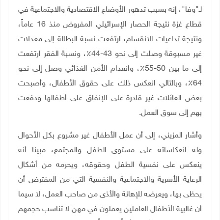
لـ"وفا"، إنه بسبب تدهور الأوضاع الاقتصادية والاجتماعية في
قطاع غزة نتيجة الحصار الإسرائيلي المفروض منذ 16 عاماً،
ونتيجة تداعيات الانقسام، ارتفعت نسبة البطالة إلى معدلات
غير مسبوقة وصلت إلى نحو 43-44٪، ونسبة الفقر ارتفعت
إلى ما بين 50-55٪، وانعدام الأمن الغذائي وصل إلى نحو
64٪، وبالتالي انعكس ذلك على حقوق الأطفال، وأصبحت
بعض العائلات غير قادرة على الإنفاق على أطفالها ودفعت
بهم إلى سوق العمل
.
وأشار المزيني، إلى أن عمل الأطفال غير مشروع بكل الأحوال
وله انعكاساته على مستوى الطفل والمجتمع، مبينا أنه
ينعكس على نفسية الطفل وحقوقه، ويحرمه من أشكال
الرعاية الأسرية والاجتماعية والنفسية التي من المفترض أن
يحظى بها، ويعرضه للإهانة والأذى من صاحب العمل، لا سيما
أن غالبية الأطفال العاملين يعملون في مهن لا تناسب حجمهم