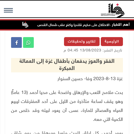
أهم الاخبار
تواصل انتهاكا
MENU
الرئيسية
تقارير وتحقيقات
تاريخ النشر: 13/08/2023 04:45 م
الفقر والعوز يدفعان بأطفال غزة إلى العمالة
المبكرة
غزة 13-8-2023 وفا- حسين السنوار
بدت ملامح التعب والإرهاق واضحة على محيا أحمد (13 عاماً)
وهو يقف لساعة متأخرة من الليل على أحد المفترقات ليبيع
المياه والعصائر للمارة، عسى أن يعود لبيته وقد خلص من
الكمية التي معه.
يعود أحمد، كل ليلة، للبيت متعبا ومرهقا من يوم شاق،