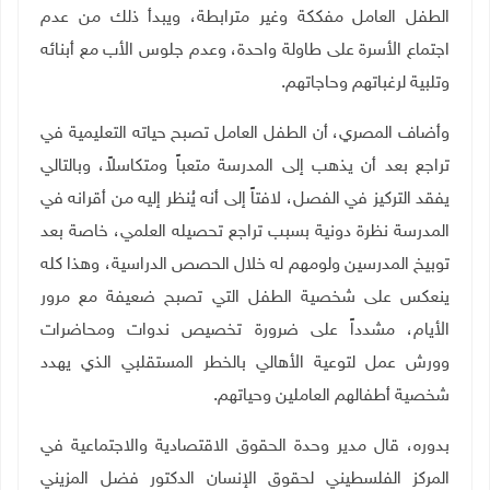
الطفل العامل مفككة وغير مترابطة، ويبدأ ذلك من عدم
اجتماع الأسرة على طاولة واحدة، وعدم جلوس الأب مع أبنائه
وتلبية لرغباتهم وحاجاتهم
.
وأضاف المصري، أن الطفل العامل تصبح حياته التعليمية في
تراجع بعد أن يذهب إلى المدرسة متعباً ومتكاسلاً، وبالتالي
يفقد التركيز في الفصل، لافتاً إلى أنه يُنظر إليه من أقرانه في
المدرسة نظرة دونية بسبب تراجع تحصيله العلمي، خاصة بعد
توبيخ المدرسين ولومهم له خلال الحصص الدراسية، وهذا كله
ينعكس على شخصية الطفل التي تصبح ضعيفة مع مرور
الأيام، مشدداً على ضرورة تخصيص ندوات ومحاضرات
وورش عمل لتوعية الأهالي بالخطر المستقلبي الذي يهدد
شخصية أطفالهم العاملين وحياتهم
.
بدوره، قال مدير وحدة الحقوق الاقتصادية والاجتماعية في
المركز الفلسطيني لحقوق الإنسان الدكتور فضل المزيني