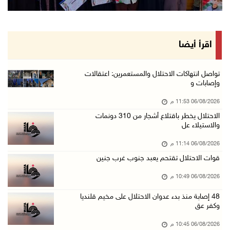
ورشة توصي بخطة عاجلة لاستعادة التعليم الوجاهي ...
06/آب/2026 09:08 م
الرئيس يستقبل مجلس بلدية رام الله ويشدد على د ...
اقرأ أيضا
06/آب/2026 08:36 م
جماهير شعبنا تشيع جثمان الشهيد علاء صبيح في ت ...
تواصل انتهاكات الاحتلال والمستعمرين: اعتقالات
وإصابات و
06/آب/2026 08:33 م
06/08/2026 11:53 م
الاحتلال يوسع حملات الدهم والاعتقال في قلنديا ...
الاحتلال يخطر باقتلاع أشجار من 310 دونمات
06/آب/2026 08:06 م
والاستيلاء عل
الرئيس المصري وملك البحرين يشددان على ضرورة ت ...
06/08/2026 11:14 م
06/آب/2026 07:57 م
قوات الاحتلال تقتحم يعبد جنوب غرب جنين
الاحتلال يخطر بإزالة أشجار زيتون والاستيلاء ع ...
06/08/2026 10:49 م
06/آب/2026 07:53 م
48 إصابة منذ بدء عدوان الاحتلال على مخيم قلنديا
رابطة العالم الإسلامي تدين تواصل انتهاكات الا ...
وكفر عق
06/آب/2026 07:36 م
06/08/2026 10:45 م