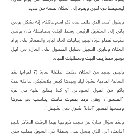
ليستيقظ مرة أخرى ويعود إلى المكان نفسه من جديد
.
ويقول أحمد الذي طلب عدم ذكر اسم عائلته، إنه بشكل يومي
يأتي إلى المفترق الرئيس وسط البلدة بمحافظة خان يونس
جنوب قطاع غزة، ليبيع زجاجات الماء البارد والعصائر على رواد
المكان وعابري السبيل مقابل الحصول على المال، من أجل
توفير مصاريف البيت ومتطلبات الحياة
.
وليس ببعيد من المكان دخلت الطفلة سارة (7 أعوام) عند
الساعة الحادية عشرة ليلاً وبيدها كيس بلاستيكي بداخله عدة
باكو من الفول السوداني أو كما يطلق عليه في غزة
"الفستق"، وهي تردد بصوت خافت يتناسب مع عمرها
وحجمها الصغير "أمانة اشتري مني بشيقل".
وعند سؤال سارة عن سبب خروجها بهذا الوقت المتأخر للبيع
أجابت، أبي الذي يعمل على بسطة في السوق يطلب مني