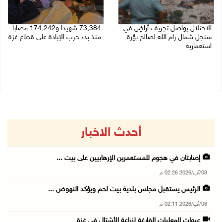
الاحتلال يواصل تجريف أراضٍ في
73,384 شهيدا و174,242 مصابا
سنجل شمال رام الله لصالح بؤرة
منذ بدء حرب الإبادة على قطاع غزة
استعمارية
08/08/2026 10:50 ص
08/08/2026 11:35 ص
أحدث الاخبار
إصابتان في هجوم للمستعمرين الإرهابيين على بيت ...
08/آب/2026 02:26 م
الرئيس يستقبل مجلس بلدية بيت لحم ويؤكد النهوض ...
08/آب/2026 02:11 م
عبوات المعلبات الفارغة لزراعة الأشتال في غزة