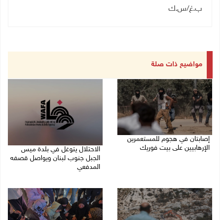
ب.غ/س.ك
مواضيع ذات صلة
إصابتان في هجوم للمستعمرين
الإرهابيين على بيت فوريك
الاحتلال يتوغل في بلدة ميس
الجبل جنوب لبنان ويواصل قصفه
08/08/2026 02:26 م
المدفعي
08/08/2026 12:39 م