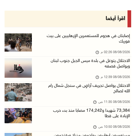
08/آب/2026 11:06 ص
"فانا": الثقافة البحرينية تـصون الهوية الوطني ...
اقرأ أيضا
08/آب/2026 11:04 ص
73,384 شهيدا و174,242 مصابا منذ بدء حرب الإبا ...
إصابتان في هجوم للمستعمرين الإرهابيين على بيت
فوريك
08/آب/2026 10:50 ص
08/08/2026 02:26 م
مستعمرون إرهابيون يهاجمون منزلا ويقتحمون مناط ...
الاحتلال يتوغل في بلدة ميس الجبل جنوب لبنان
08/آب/2026 10:22 ص
ويواصل قصفه
قوات الاحتلال تجري تحقيقات ميدانية مع عشرات ا ...
08/08/2026 12:39 م
08/آب/2026 10:18 ص
الاحتلال يواصل تجريف أراضٍ في سنجل شمال رام
الله لصالح
تقرير: خطاب الكراهية والتحريض يتصاعد في أوساط ...
08/آب/2026 10:10 ص
08/08/2026 11:35 ص
73,384 شهيدا و174,242 مصابا منذ بدء حرب
الاحتلال ينصب حاجزا عسكريا في نعلين غرب رام ا ...
الإبادة على قطا
08/آب/2026 09:38 ص
08/08/2026 10:50 ص
3 إصابات برصاص الاحتلال شمال خان يونس
مستعمرون إرهابيون يهاجمون منزلا ويقتحمون