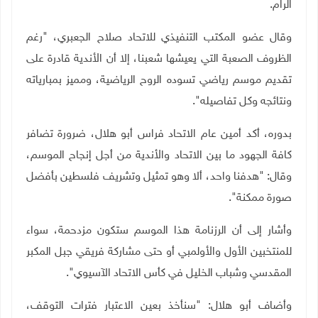
الرام
.
وقال عضو المكتب التنفيذي للاتحاد
صلاح الجعبري، "رغم
الظروف الصعبة التي يعيشها شعبنا، إلا أن الأندية قادرة على
تقديم موسم رياضي تسوده الروح الرياضية، ومميز بمبارياته
ونتائجه وكل تفاصيله".
بدوره، أكد أمين عام الاتحاد
فراس أبو هلال، ضرورة تضافر
كافة الجهود ما بين الاتحاد والأندية من أجل إنجاح الموسم،
وقال: "هدفنا واحد، ألا وهو تمثيل وتشريف فلسطين بأفضل
صورة ممكنة".
وأشار إلى أن الرزنامة هذا الموسم ستكون مزدحمة، سواء
للمنتخبين الأول والأولمبي أو حتى مشاركة فريقي جبل المكبر
المقدسي وشباب الخليل في كأس الاتحاد الآسيوي".
وأضاف أبو هلال: "سنأخذ بعين الاعتبار فترات التوقف،