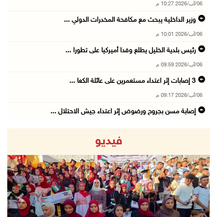
06/آب/2026 10:27 م
وزير الداخلية يبحث مع مكافحة المخدرات الدولي ...
06/آب/2026 10:01 م
رئيس بلدية الخليل يطلع وفدا أميركيا على تطورا ...
06/آب/2026 09:59 م
06/آب/2026 09:17 م
إصابة مسن بجروح ورضوض إثر اعتداء جيش الاحتلال ...
06/آب/2026 09:13 م
فيديو
ورشة توصي بخطة عاجلة لاستعادة التعليم الوجاهي ...
06/آب/2026 09:08 م
الرئيس يستقبل مجلس بلدية رام الله ويشدد على د ...
06/آب/2026 08:36 م
revious
Next
جماهير شعبنا تشيع جثمان الشهيد علاء صبيح في ت ...