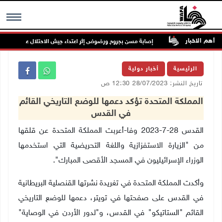
أهم الاخبار
 الخدمات
إصابة مسن بجروح ورضوض إثر اعتداء جيش الاحتلال عليه في ترمسعي
MENU
الرئيسية
أخبار دولية
تاريخ النشر: 28/07/2023 12:30 ص
المملكة المتحدة تؤكد دعمها للوضع التاريخي القائم
في القدس
القدس 28-7-2023 وفا-أعربت المملكة المتحدة عن قلقها
من "الزيارة الاستفزازية واللغة التحريضية التي استخدمها
الوزراء الإسرائيليون في المسجد الأقصى المبارك".
وأكدت المملكة المتحدة في تغريدة نشرتها القنصلية البريطانية
في القدس على صفحتها في تويتر، دعمها للوضع التاريخي
القائم "الستاتيكو" في القدس، و"لدور الأردن في الوصاية"