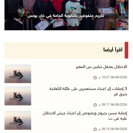
06/آب/2026 08:33 م
الاحتلال يوسع حملات الدهم والاعتقال في قلنديا ...
تكريم متفوقين بالثانوية العامة في خان يونس
06/آب/2026 08:06 م
الرئيس المصري وملك البحرين يشددان على ضرورة ت ...
06/آب/2026 07:57 م
الاحتلال يخطر بإزالة أشجار زيتون والاستيلاء ع ...
اقرأ أيضا
06/آب/2026 07:53 م
رابطة العالم الإسلامي تدين تواصل انتهاكات الا ...
الاحتلال يعتقل شابين من المغير
06/آب/2026 07:36 م
06/08/2026 10:27 م
اليونيسف: استشهاد 300 طفل منذ وقف إطلاق النار ...
‏3 إصابات إثر اعتداء مستعمرين على عائلة الكعابنة
شرق قر
06/آب/2026 07:34 م
الاحتلال يدمّر بيت الزوجية قبل ساعات من الزفا ...
06/08/2026 09:17 م
06/آب/2026 07:27 م
إصابة مسن بجروح ورضوض إثر اعتداء جيش الاحتلال
عليه في ت
إصابتان بالرصاص والاعتداء خلال اقتحام الاحتلا ...
06/08/2026 09:13 م
06/آب/2026 06:56 م