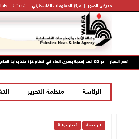
עברית
معرض الصور
مركز المعلومات الفلسطيني
ish
نحو 58 ألف إصابة بجدري الماء في قطاع غزة منذ بداية العام
أهم الاخبار
الرئاسة
منظمة التحرير
الت
الرئيسية
أخبار دولية