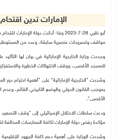
الإمارات تدين اقتحا
أبو ظبي 28-7-2023 وفا- أدانت دولة الإما
مواقف وتصريحات عنصرية سابقة، وعدد من المستوطنين،
وجددت وزارة الخارجية الإماراتية في بيان لها التأكيد 
للمسجد الأقصى، ووقف الانتهاكات الخطيرة والاستفزازي
وشددت "الخارجية الإماراتية" على "أهمية احترام دور ال
بموجب القانون الدولي والوضع التاريخي القائم، وعد
الأقصى".
ودعت سلطات الاحتلال الإسرائيلي إلى "وقف التصعيد وع
مؤكدة رفض دولة الإمارات لكافة الممارسات المخالفة لقرا
وشددت الوزارة على أهمية دعم كافة الجهود الإقليمية و