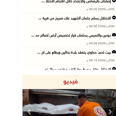
إصابتان بالرصاص والاعتداء خلال اقتحام الاحتلا ...
06/آب/2026 06:56 م
الاحتلال يسلم جثمان الشهيد علاء صبيح من قرية ...
06/آب/2026 06:38 م
دودين والتميمي يسلمان قرار تخصيص أرض لصالح مد ...
06/آب/2026 06:28 م
بيت لحم: حجاوي يتفقد بلدة نحالين ويطلع على اح ...
06/آب/2026 06:13 م
الاحتلال يغلق محيط دوار الزايد ويقتحم محال تج ...
06/آب/2026 05:29 م
فيديو
الاحتلال يقتحم مدينة طوباس وبلدة عقابا
06/آب/2026 05:23 م
"النقل والمواصلات" تطلق حملة لترخيص الجرارات ...
06/آب/2026 05:18 م
Previous
Next