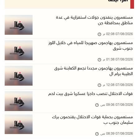
اقرأ أيضا
07/آب/2026 08:24 ص
محافظة القدس: انسحاب قوات الاحتلال من مخيم قل ...
مستعمرون ينفذون جولات استفزازية في عدة
مناطق بمحافظة جن
07/آب/2026 08:23 ص
07/08/2026 02:08 م
الطقس: أجواء صافية صيفية والحرارة حول معدلها ...
مستعمرون يهاجمون صهريجا للمياه في خلايل اللوز
07/آب/2026 08:15 ص
جنوب شرق
تواصل انتهاكات الاحتلال والمستعمرين: اعتقالات ...
07/08/2026 01:38 م
06/آب/2026 11:53 م
مستعمرون يهاجمون مجددا تجمع الكعابنة شرق
الطيبة برام ال
الاحتلال يخطر باقتلاع أشجار من 310 دونمات وال ...
06/آب/2026 11:14 م
07/08/2026 12:08 م
قوات الاحتلال تنصب حاجزا عسكريا شرق بيت لحم
قوات الاحتلال تقتحم يعبد جنوب غرب جنين
06/آب/2026 10:49 م
07/08/2026 09:06 ص
48 إصابة منذ بدء عدوان الاحتلال على مخيم قلند ...
مستعمرون بحماية قوات الاحتلال يقتحمون برك
سليمان جنوب ب
06/آب/2026 10:45 م
الاحتلال يعتقل شابين من المغير
07/08/2026 08:39 ص