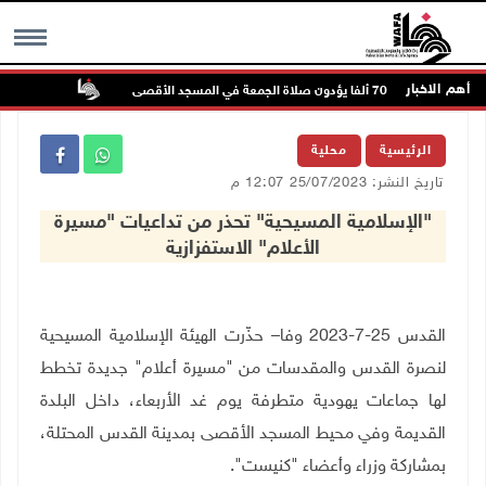
أهم الاخبار
70 ألفا يؤدون صلاة الجمعة في المسجد الأقصى
الطقس: أجوا
MENU
الرئيسية
محلية
تاريخ النشر: 25/07/2023 12:07 م
"الإسلامية المسيحية" تحذر من تداعيات "مسيرة
الأعلام" الاستفزازية
القدس 25-7-2023 وفا– حذّرت الهيئة الإسلامية المسيحية
لنصرة القدس والمقدسات من "مسيرة أعلام" جديدة تخطط
لها جماعات يهودية متطرفة يوم غد الأربعاء، داخل البلدة
القديمة وفي محيط المسجد الأقصى بمدينة القدس المحتلة،
بمشاركة وزراء وأعضاء "كنيست".