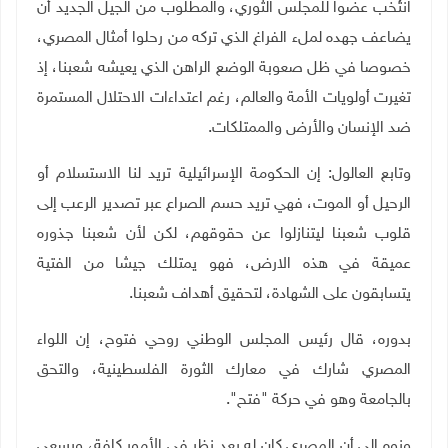
انتُخب عضوا للمجلس الثوري، والمطلوب من الجيل الجديد أن
يضاعف جهده لملء الفراغ الذي تركه من رحلوا أمثال المصري،
خصوصا في ظل صعوبة الوضع الراهن الذي يعيشه شعبنا، إذ
تغيرت أولويات الأمة والعالم، رغم اعتداءات الاحتلال المستمرة
ضد الإنسان والأرض والممتلكات
.
وتابع العالول: إن الحكومة الإسرائيلية تريد لنا الاستسلام أو
الرحيل أو الموت، فهي تريد حسم الصراع عبر تصدير الرعب إلى
قلوب شعبنا ليتنازلوا عن حقوقهم، لكن لأن شعبنا جذوره
عميقة في هذه الارض، فهو يمتلك جيشا من الفتية
يتسابقون على الشهادة، لتحقيق أهداف شعبنا
.
بدوره، قال رئيس المجلس الوطني روحي فتوح، إن اللواء
المصري شارك في معارك الثورة الفلسطينية، والتحق
بالجامعة وهو في حركة "فتح"
.
ونوه إلى أن المصري كان له بعد نظر في الأمور كافة، ويسعى