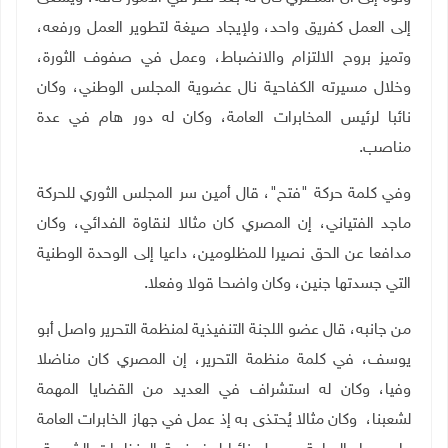
إلى العمل كفريق واحد، ولإيجاد صيغة لتطوير العمل ورفعه،
وتميز بروح الالتزام والانضباط، وعمل في صفوف الثورة،
وخلال مسيرته الكفاحية نال عضوية المجلس الوطني، وكان
نائبا لرئيس المخابرات العامة، وكان له دور هام في عدة
مناصب
.
وفي كلمة حركة "فتح"، قال أمين سر المجلس الثوري للحركة
ماجد الفتياني، إن المصري كان مثالا لنقاوة الفدائي، وكان
مدافعا عن الحق نصيرا للمظلومين، داعيا إلى الوحدة الوطنية
التي جسدتها جنين، وكان واضحا قولا وفعلا
.
من جانبه، قال عضو اللجنة التنفيذية لمنظمة التحرير واصل أبو
يوسف، في كلمة منظمة التحرير، إن المصري كان مناضلا
وفيا، وكان له استشراف في العديد من القضايا المهمة
لشعبنا، وكان مثالا يُحتذى به إذ عمل في جهاز الخابرات العامة