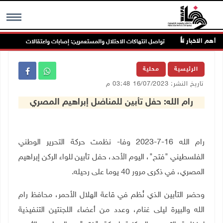
أهم الاخبار
ين
تواصل انتهاكات الاحتلال والمستعمرين: إصابات واعتقالات واقتحامات
MENU
الرئيسية
محلية
تاريخ النشر: 16/07/2023 03:48 م
رام الله: حفل تأبين للمناضل إبراهيم المصري
رام الله 16-7-2023 وفا- نظمت حركة التحرير الوطني
الفلسطيني "فتح"، اليوم الأحد، حفل تأبين للواء الركن إبراهيم
المصري، في ذكرى مرور 40 يوما على رحيله
.
وحضر التأبين الذي نُظم في قاعة الهلال الأحمر، محافظ رام
الله والبيرة ليلى غنام، وعدد من أعضاء اللجنتين التنفيذية