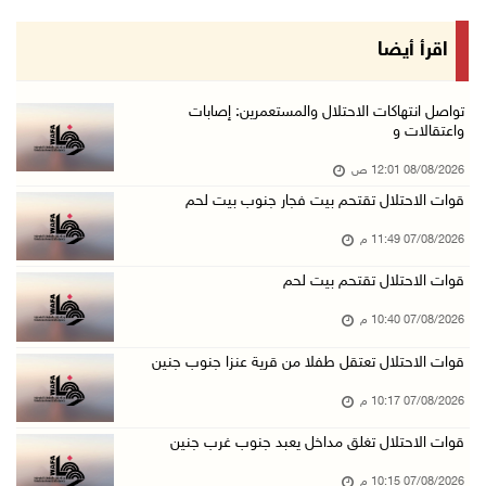
07/آب/2026 08:08 م
مستعمرون يهاجمون مساكن المواطنين في خربة الحم ...
اقرأ أيضا
07/آب/2026 07:09 م
بعد تجديد منع زيارات المعتقلين: أبو الحمص يدع ...
تواصل انتهاكات الاحتلال والمستعمرين: إصابات
واعتقالات و
07/آب/2026 06:26 م
08/08/2026 12:01 ص
الرئاسة ترحب بإطلاق السعودية التحالف البحري ا ...
قوات الاحتلال تقتحم بيت فجار جنوب بيت لحم
07/آب/2026 06:17 م
07/08/2026 11:49 م
(محدث) نابلس: إصابة مواطن واعتقاله إثر هجوم ل ...
07/آب/2026 06:04 م
قوات الاحتلال تقتحم بيت لحم
الرئاسة ترحب باتفاقية مكة للدفاع المشترك بين ...
07/08/2026 10:40 م
07/آب/2026 05:25 م
قوات الاحتلال تعتقل طفلا من قرية عنزا جنوب جنين
3 إصابات إثر تعرضهم للطعن في الطيبة داخل أراض ...
07/08/2026 10:17 م
07/آب/2026 04:57 م
قوات الاحتلال تغلق مداخل يعبد جنوب غرب جنين
بيروت: اللجنة الفنية للمجلس الوطني تناقش التر ...
07/08/2026 10:15 م
07/آب/2026 03:31 م