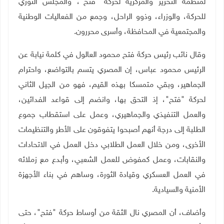
لمنظمة التحرير والمركزية لحركة "فتح"، والمجلس الثوري
للحركة، والوزراء، وذوو الراحل، وجمع من الفعاليات الوطنية
والمجتمعية في المحافظة، وأسرى محررون
.
وقال نائب رئيس حركة فتح محمود العالول في كلمة نيابة عن
الرئيس محمود عباس، إن المصري يتسم بالتواضع، واحترام
الجماهير، وبقي متمسكا بهذه القيم، فهو من الجيل الثاني
لحركة "فتح"، إذ التحق بها، وانضم إلى قواعد الفدائين،
والعمل التنفيذي والجماهيري، وعمل على استقطاب جموع
الطلبة إلى درجة أنهم أصبحوا يتفوقون على الأطر والتنظيمات
الأخرى، ومن خلال العمل الطلابي دخل العمل في الاتحادات
والنقابات، وعمل كمفوض للعمل الشعبي، وأبدع مع زملائه
في العمل العسكري وقيادة الثورة، وساهم في بناء الأجهزة
الأمنية والسيادية
.
وأضاف، أن المصري نال الثقة من أوساط حركة "فتح"، حتى