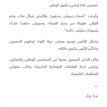
خمسين عاما ليضيء طريق الوطن
.
وأردف: "اسمك سيبقى محفورا، فالأرض تسأل عنك، وتمر
الليالي طويلة من وجع الفرقة، وسيبقى مقعدا فارغا،
وسيرتك ستبقى خالدة
"
.
وتخلل التأبين فيديو يعرض حياة اللواء إبراهيم المصري،
واختُتم التأبين بتكريم عائلته
.
وكان الراحل المصري عضوا في المجلسين الوطني والمركزي،
ورئيس لجنة العلاقات البرلمانية الخارجية، ونائب مفوّض
المنظمات الشعبية
.
__
م.ز/ م.ل