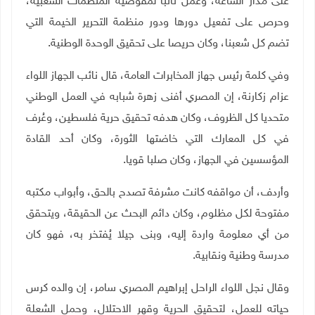
على مدار الساعة، وعمل نائبا لمفوضية المنظمات الشعبية،
وحرص على تفعيل دورها ودور منظمة التحرير الخيمة التي
تضم كل شعبنا، وكان حريصا على تحقيق الوحدة الوطنية
.
وفي كلمة رئيس جهاز المخابرات العامة، قال نائب الجهاز اللواء
عزام زكارنة، إن المصري أفنى زهرة شبابه في العمل الوطني
متحديا كل الظروف، وكان هدفه تحقيق حرية فلسطين، وعُرف
في كل المعارك التي خاضتها الثورة، وكان أحد القادة
المؤسسين في الجهاز، وكان صلبا قويا
.
وأردف، أن مواقفه كانت مشرفة تصدح بالحق، وأبواب مكتبه
مفتوحة لكل مظلوم، وكان دائم البحث عن الحقيقة، ويتحقق
من أي معلومة واردة إليه، وبنى جيلا يُفتخر به، فهو كان
مدرسة وطنية ونقابية
.
وقال نجل اللواء الراحل إبراهيم المصري سامر، إن والده كرس
حياته للعمل، لتحقيق الحرية وقهر الاحتلال، وحمل الشعلة