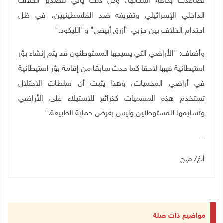
تصاعدت بكافة أشكالها، وكل ذلك يأتي لتصدير الخلاف
الداخلي الإسرائيلي وتفريغه ضد الفلسطينيين، في ظل
احتدام الخلاف بين حزبي "أزرق أبيض" و"الليكود
".
وأضاف: "الأراضي التي يسيجها المستوطنون قد يتم إنشاء بؤر
استيطانية فيها لاحقا كما حدث سابقا من إقامة بؤر استيطانية
في أراضي المحميات، وهذا يثبت أن سلطات الاحتلال
تستخدم هذه المسميات كذرائع للاستيلاء على الأراضي
وتسليمها للمستوطنين وليس بغرض حماية الطبيعة
".
ـــ
أ.غ/ م.ج
مواضيع ذات صلة