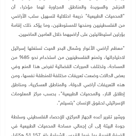
المزقح والسويدة والمناطق المجاورة لهما مؤخرا، أن
"المحميات الطبيعية" ذريعة احتلالية لتسهيل سلب الأراضي
من الفلسطينيين ومنحها للمستوطنين، وما يؤكد ذلك إقامة
بؤرتين استيطانيتين على أراضيهما خلال العامين الماضيين.
"معظم أراضي الأغوار وشمال البحر الميت تستغلها إسرائيل
لاحتياجاتها، وتمنع الفلسطينيين من استخدام نحو 85% من
المساحة، وتختلف المبررات القضائية لفرض هذا المنع وفي
بعض الحالات وضعت تعريفات مختلفة للمنطقة نفسها، ومن
هذه التعريفات أراضي الدولة، والمناطق العسكرية، ومناطق
إطلاق النار، والمحميات الطبيعية"، بحسب مركز المعلومات
الإسرائيلي لحقوق الإنسان "بتسيلم".
ويشير تقرير أعده الجهاز المركزي للإحصاء الفلسطيني وسلطة
جودة البيئة إلى أن إجمالي مساحة المحميات الطبيعية في
الضفة الغربية بما فيها القدس الشرقية بلغ 51,157 هكتارا،