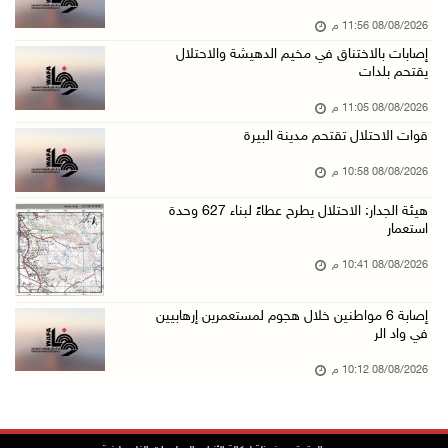
08/آب/2026 07:07 م
08/08/2026 11:56 م
مستعمرون يقتحمون بلدة بيت عور التحتا وقرية جل ...
إصابات بالاختناق في مخيم الدهيشة والاحتلال
08/آب/2026 06:39 م
يقتحم بلدات
فلسطين تدين الهجوم على ناقلة إماراتية في مضيق ...
08/08/2026 11:05 م
08/آب/2026 06:25 م
قوات الاحتلال تقتحم مدينة البيرة
شعراء غزة يوثقون النزوح والفقد بقصائد من الخي ...
08/08/2026 10:58 م
08/آب/2026 06:23 م
هيئة الجدار: الاحتلال يطرح عطاءً لبناء 627 وحدة
الجامعة العربية الأمريكية تختتم فعاليات تخريج ...
استعمار
08/آب/2026 06:20 م
08/08/2026 10:41 م
إصابات بالاختناق خلال اقتحام الاحتلال قرية ال ...
إصابة 6 مواطنين خلال هجوم لمستعمرين إرهابيين
08/آب/2026 05:52 م
في واد الر
الحايك: نقود جهودا وطنية لحماية المواقع الأثر ...
08/08/2026 10:12 م
08/آب/2026 04:50 م
أطفال مبتورو الأطراف يتحدّون الألم بكرة القدم ...
08/آب/2026 04:42 م