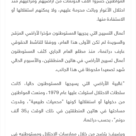
المواطنين خسروا آلاف الدونمات من أراضيهم ومراعيهم منذ
احتلال الأغوار وباتت محرمة عليهم، ولا يمكنهم استغلالها أو
الاستفادة منها.
أعمال التسييج التي يجريها المستوطنون مؤخرا لأراضي المزقح
والسويدة لم تكن الأولى هذا العام، ووفقا للناشط الحقوقي
عارف دراغمة، منذ مطلع العام الجاري كثف المستوطنون
أعمال تسييج الأراضي في هاتين المنطقتين، والأسبوع الحالي
شهد تصعيدا ملحوظا في هذا الجانب.
"غالبية الأراضي التي يسيجها المستوطنون حاليا، كانت
سلطات الاحتلال استولت عليها عام 1979، ومنعت المواطنين
من دخولها أو اسنغلالها كونها "محميات طبيعية"، وقدرت
مساحتها في هاتين المنطقتين في ذلك الوقت بـ35 ألف
دونم"، بحسب دراغمة.
ويضيف: يتضح من خلال ممارسات الاحتلال ومستوطنيه في