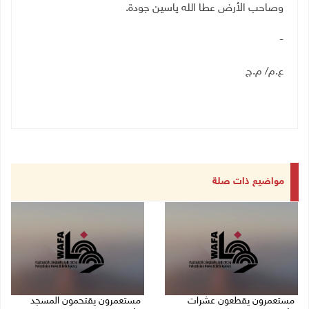
وصاحب الأرض عطا الله ياسين جودة.
-
ع.م/ م.ج
مواضيع ذات صلة
مستعمرون يقطعون عشرات
مستعمرون يقتحمون المسجد