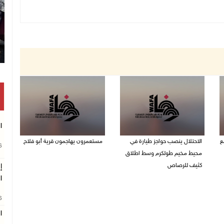
ا
ع
الاحتلال ينصب حواجز طيارة في
مستعمرون يهاجمون قرية أبو فلاح
26
محيط مخيم طولكرم وسط اطلاق
08/08/2026 07:07 م
كثيف للرصاص
إ
ا
08/08/2026 07:56 م
26
ا