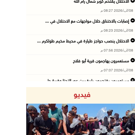
الاحتلال يقتحم كوبر شمال رام الله
08/آب/2026 08:27 م
إصابات بالاختناق خلال مواجهات مع الاحتلال في ...
08/آب/2026 08:23 م
الاحتلال ينصب حواجز طيارة في محيط مخيم طولكرم ...
08/آب/2026 07:56 م
مستعمرون يهاجمون قرية أبو فلاح
08/آب/2026 07:07 م
مستعمرون يقتحمون بلدة بيت عور التحتا وقرية جل ...
08/آب/2026 06:39 م
فيديو
فلسطين تدين الهجوم على ناقلة إماراتية في مضيق ...
08/آب/2026 06:25 م
شعراء غزة يوثقون النزوح والفقد بقصائد من الخي ...
08/آب/2026 06:23 م
Previous
Next