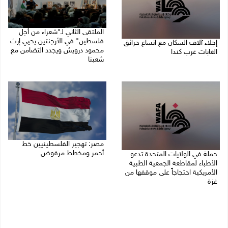
الملتقى الثاني لـ"شعراء من أجل
فلسطين" في الأرجنتين يحيي إرث
إجلاء آلاف السكان مع اتساع حرائق
محمود درويش ويجدد التضامن مع
الغابات غرب كندا
شعبنا
09/08/2026 09:41 ص
09/08/2026 09:13 ص
مصر: تهجير الفلسطينيين خط
أحمر ومخطط مرفوض
حملة في الولايات المتحدة تدعو
الأطباء لمقاطعة الجمعية الطبية
09/08/2026 08:11 ص
الأمريكية احتجاجاً على موقفها من
غزة
09/08/2026 08:27 ص