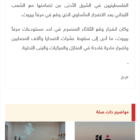
الفلسطينيين في الشرق الأدنى عن تضامنها مع الشعب
اللبناني بعد الانفجار المأساوي الذي وقع في مرفأ بيروت.
وكان انفجار وقع الثلاثاء المنصرم في احد مستودعات مرفأ
بیروت، ما أدى إلى سقوط عشرات الضحايا وآلاف المصابین
واضرار مادیة فادحة في المنازل والمركبات والبنى التحتیة.
ــ
م.ج
مواضيع ذات صلة