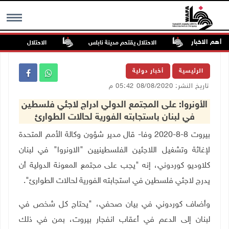
أهم الاخبار
الجامعات
الاحتلال يقتحم مدينة نابلس
الاحتلال يستولي على م
MENU
الرئيسية
أخبار دولية
تاريخ النشر: 08/08/2020 05:42 م
الأونروا: على المجتمع الدولي ادراج لاجئي فلسطين
في لبنان باستجابته الفورية لحالات الطوارئ
بيروت 8-8-2020 وفا- قال مدير شؤون وكالة الأمم المتحدة
لإغاثة وتشغيل اللاجئين الفلسطينيين "الاونروا" في لبنان
كلاوديو كوردوني، إنه "يجب على مجتمع المعونة الدولية أن
يدرج لاجئي فلسطين في استجابته الفورية لحالات الطوارئ".
وأضاف كوردوني في بيان صحفي، "يحتاج كل شخص في
لبنان إلى الدعم في أعقاب انفجار بيروت، بمن في ذلك