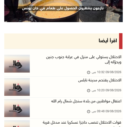
إجلاء آلاف السكان مع اتساع حرائق الغابات غرب ...
نازحون ينتظرون الحصول على طعام في خان يونس
09/آب/2026 09:41 ص
جيش الاحتلال يواصل نسف المنازل واستهداف خيام ...
09/آب/2026 09:29 ص
الاحتلال يطلق النار على راعي أغنام في إذنا وي ...
اقرأ أيضا
09/آب/2026 09:18 ص
الملتقى الثاني لـ"شعراء من أجل فلسطين" في الأ ...
الاحتلال يستولي على منزل في عرابة جنوب جنين
ويحوّله إلى
09/آب/2026 09:13 ص
09/08/2026 10:32 ص
مستعمرون إرهابيون يحرقون مسكنا بمسافر يطا جنو ...
الاحتلال يقتحم مدينة نابلس
09/آب/2026 08:49 ص
09/08/2026 10:20 ص
أسعار العملات مقابل الشيقل
09/آب/2026 08:44 ص
اعتقال مواطنين من بلدة سنجل شمال رام الله
الاحتلال يقتحم عدة قرى في نابلس ويداهم منازل ...
09/08/2026 09:48 ص
09/آب/2026 08:36 ص
قوات الاحتلال تنصب حاجزا عسكريا عند مدخل قرية