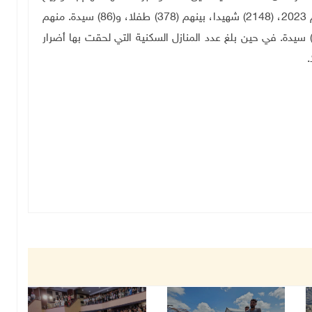
طائرات الاستطلاع الاسرائيلية منذ عام 2000 وحتى عام 2023، (2148) شهيدا، بينهم (378) طفلا، و(86) سيدة. منهم
349) سقطوا داخل منازلهم بينهم (103) أطفال، و(54) سيدة. في حين بلغ عدد المنازل السكنية التي لحقت بها أضرار