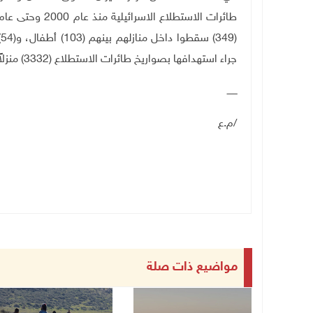
(
جراء استهدافها بصواريخ طائرات الاستطلاع (3332) منزلاً.
ـــــــ
/م.ع
مواضيع ذات صلة