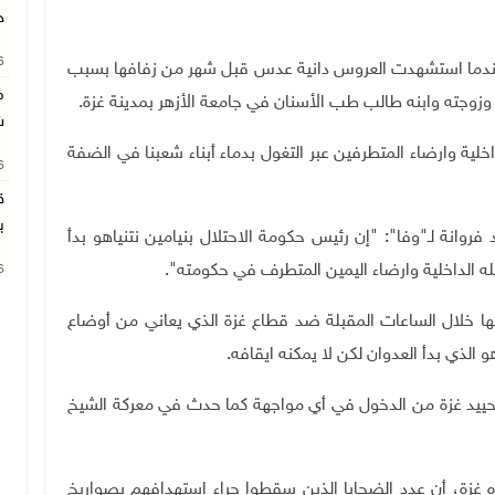
خ
26
ندما استشهدت العروس دانية عدس قبل شهر من زفافها بسبب
م
جته وابنه طالب طب الأسنان في جامعة الأزهر بمدينة غزة.
ش
خلية وارضاء المتطرفين عبر التغول بدماء أبناء شعبنا في الضفة
26
ق
ب
وانة لـ"وفا": "إن رئيس حكومة الاحتلال بنيامين نتنياهو بدأ
ه الداخلية وارضاء اليمين المتطرف في حكومته".
26
ا خلال الساعات المقبلة ضد قطاع غزة الذي يعاني من أوضاع
الذي بدأ العدوان لكن لا يمكنه ايقافه.
م لتحييد غزة من الدخول في أي مواجهة كما حدث في معركة الشيخ
 غزة، أن عدد الضحايا الذين سقطوا جراء استهدافهم بصواريخ