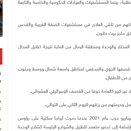
لبة، بينما المستشفيات والعيادات الحكومية والخاصة والتابعة
رمانهم من تلقي العلاج في مستشفيات الضفة الغربية والقدس
ق حاجز بيت حانون.
لمختار والوحدة ومنطقة الرمال من المارة نتيجة اغلاق المحال
من قصفها الجوي والمدفعي لمناطق واسعة شمال ووسط وجنوب
ن
م من الأطفال.
ب
 غير كبير كالعادة خوفا من القصف الإسرائيلي العشوائي.
26
م
ل وحرمتهم من رزقهم لليوم الثاني على التوالي.
ع
وما يخشاه سكان قطاع غزة أن تكرر قوات الاحتلال سيناريو حرب عام 2021 عندما دمرت أبراجا سكنية على رؤوس
26
افة إلى تدمير متعمد للطرق والشوارع الرئيسة كشارع الوحدة
م