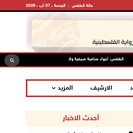
حالة الطقس
الجمعة ، 07 آب ، 2026
الطقس: أجواء صافية صيفية والحرارة حول معدلها العام
محافظة 
د
الارشيف
المزيد
أحدث الاخبار