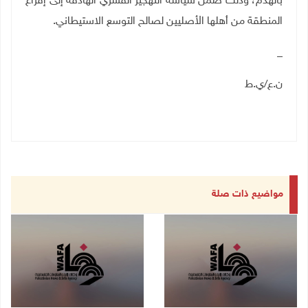
بالهدم، وذلك ضمن سياسة التهجير القسري الهادفة إلى إفراغ
المنطقة من أهلها الأصليين لصالح التوسع الاستيطاني
.
_
ن.ع/ي.ط
مواضيع ذات صلة