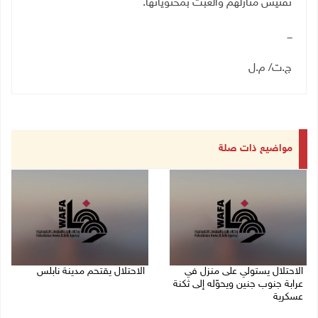
تفتيش منازلهم والعبث بمحتوياتها.
ـــ
ج.ت/ م.ل
مواضيع ذات صلة
الاحتلال يستولي على منزل في
الاحتلال يقتحم مدينة نابلس
عرابة جنوب جنين ويحوّله إلى ثكنة
09/08/2026 10:20 ص
عسكرية