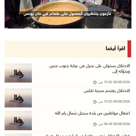
إجلاء آلاف السكان مع اتساع حرائق الغابات غرب ...
نازحون ينتظرون الحصول على طعام في خان يونس
09/آب/2026 09:41 ص
جيش الاحتلال يواصل نسف المنازل واستهداف خيام ...
09/آب/2026 09:29 ص
الاحتلال يطلق النار على راعي أغنام في إذنا وي ...
اقرأ أيضا
09/آب/2026 09:18 ص
الملتقى الثاني لـ"شعراء من أجل فلسطين" في الأ ...
الاحتلال يستولي على منزل في عرابة جنوب جنين
ويحوّله إلى
09/آب/2026 09:13 ص
09/08/2026 10:32 ص
مستعمرون إرهابيون يحرقون مسكنا بمسافر يطا جنو ...
الاحتلال يقتحم مدينة نابلس
09/آب/2026 08:49 ص
09/08/2026 10:20 ص
أسعار العملات مقابل الشيقل
09/آب/2026 08:44 ص
اعتقال مواطنين من بلدة سنجل شمال رام الله
الاحتلال يقتحم عدة قرى في نابلس ويداهم منازل ...
09/08/2026 09:48 ص
09/آب/2026 08:36 ص