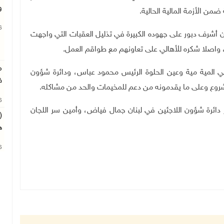
و
من الأزمة المالية الحالية
.
26
أشرف دبور على جهوده الكبيرة في تذليل العقبات التي واجهت
، واصلا شكره للأهالي على تعاونهم مع طواقم العمل.
م
المية مية وعين الحلوة الرئيس محمود عباس، ودائرة شؤون
ف
لمشروع وعلى ما يقدمونه من دعم للمخيمات والحد من مشاكله.
26
 دائرة شؤون اللاجئين في لبنان جمال فياض، وأمين سر اللجان
(
ه
26