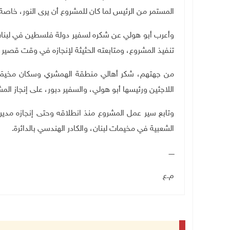
المستمر من الرئيس لما كان للمشروع أن يرى النور، خاصة ض
وأعرب أبو هولي عن شكره لسفير دولة فلسطين في لبنان 
تنفيذ المشروع، ومتابعته الحثيثة لإنجازه في وقت قصير
من جهتهم، شكر أهالي منطقة الهمشري وسكان مخيمَي 
اللاجئين ورئيسها أبو هولي، والسفير دبور، على إنجاز ا
وتابع سير عمل المشروع منذ انطلاقه وحتى إنجازه مدير
الشعبية في مخيمات لبنان، والكادر الهندسي بالدائرة.
ـــــ
م.ع