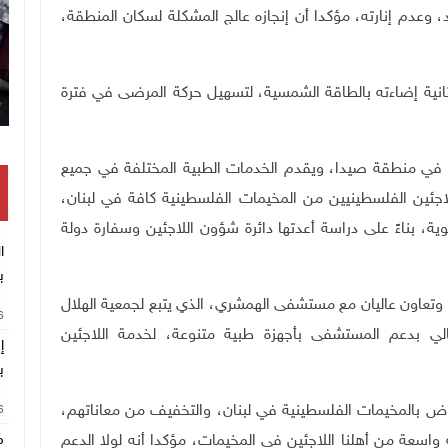
د، وعدم إنارته، مؤكدا أن إنجازه عالج المشكلة لسكان المنطقة،
نية إضاءته بالطاقة الشمسية، لتسهيل حركة المرضى في فترة
 منطقة صيدا، ويقدم الخدمات الطبية المختلفة في جميع
اجئين الفلسطينيين من المخيمات الفلسطينية كافة في لبنان،
لوية، بناءً على دراسة أعدتها دائرة شؤون اللاجئين وسفارة دولة
ا
ب
 وتعاون عاليان مع مستشفى الهمشري، الذي يتبع لجمعية الهلال
26
لي بدعم المستشفى بأجهزة طبية متنوعة، لخدمة اللاجئين
إ
ب
ض بالمخيمات الفلسطينية في لبنان، والتخفيف من معاناتهم،
26
واسعة من أهلنا اللاجئين في المخيمات، مؤكدا أنه لولا الدعم
م