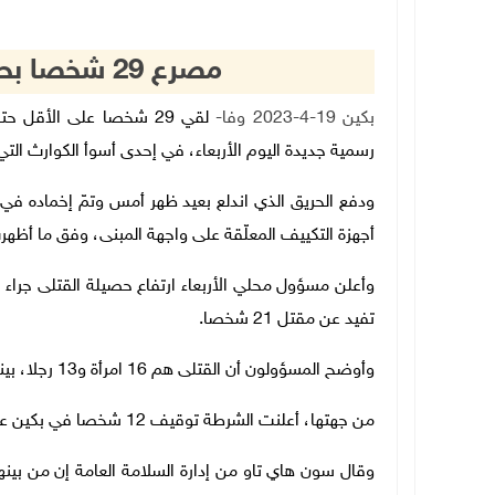
مصرع 29 شخصا بحريق مستشفى في بكين
بكين 19-4-2023 وفا-
لقي 29 شخصا على الأق
رسمية جديدة اليوم الأربعاء، في إحدى أسوأ الكوارث الت
ودفع الحريق الذي اندلع بعيد ظهر أمس وتمّ إخماده في
أجهزة التكييف المعلّقة على واجهة المبنى، وفق ما أظ
تفيد عن مقتل 21 شخصا
.
وأوضح المسؤولون أن القتلى هم 16 امرأة و13 رجلا، بينما لا يزال 39 مصابا يتلقون العلاج صباح الأربعاء
من جهتها، أعلنت الشرطة توقيف 12 شخصا في بكين على خلفية الحريق
وقال سون هاي تاو من إدارة السلامة العامة إن من بي