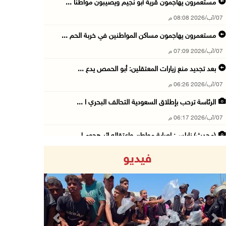
مستعمرون يهاجمون قرية أبو نجيم ويصيبون مواطنا ...
07/آب/2026 08:08 م
مستعمرون يهاجمون مساكن المواطنين في خربة الحم ...
07/آب/2026 07:09 م
بعد تجديد منع زيارات المعتقلين: أبو الحمص يدع ...
07/آب/2026 06:26 م
الرئاسة ترحب بإطلاق السعودية التحالف البحري ا ...
07/آب/2026 06:17 م
(محدث) نابلس: إصابة مواطن واعتقاله إثر هجوم ل ...
07/آب/2026 06:04 م
فيديو
الرئاسة ترحب باتفاقية مكة للدفاع المشترك بين ...
07/آب/2026 05:25 م
3 إصابات إثر تعرضهم للطعن في الطيبة داخل أراض ...
07/آب/2026 04:57 م
Previous
Next