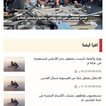
09/آب/2026 01:56 م
تحذيرات من الفيضانات مع اتجاه الإعصار "دولفين ...
نازحون ينتظرون الحصول على طعام في خان يونس
جرحى و
09/آب/2026 01:40 م
الاحتلال يعتقل شابا من العيسوية شمال القدس
09/آب/2026 01:23 م
مستعمرون يقطعون عشرات الأشجار المثمرة في خربة ...
اقرأ أيضا
09/آب/2026 01:13 م
إجلاء طبي عبر معبر رفح شمل 78 شخصا
وزراء وأعضاء كنيست يضعون حجر الأساس لمستعمرة
في عرابة ج
09/آب/2026 01:06 م
09/08/2026 02:23 م
مستعمرون يقتحمون المسجد الأقصى
الاحتلال يعتقل شابا من العيسوية شمال القدس
09/آب/2026 12:49 م
09/08/2026 01:23 م
مصر تنعى القائد الوطني دياب اللوح
09/آب/2026 12:27 م
مستعمرون يقطعون عشرات الأشجار المثمرة في
خربة فراسين غر
جهاد يرسم على الخيمة مشاهد الحرب في غزة