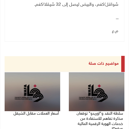
شواقل/كغم، والبيض ليصل إلى 32 شيقلا/كغم.
ــــ
م.ع
مواضيع ذات صلة
سلطة النقد و"اوريدو" توقعان
أسعار العملات مقابل الشيقل
مذكرة تفاهم للاستفادة من
09/08/2026 08:44 ص
خدمات الهوية الرقمية المالية