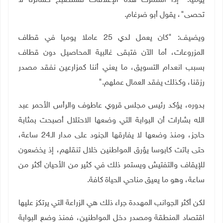
يوميا. "إذا استمرت هذه الإغلاقات فستصبح خسائرنا لا
تحصى"، يقول أبو ضرغام
.
ويضيف: "كان يعمل لدي 25 عاملا يوميا في قطاف
المزروعات، أما الآن فتبقى غالبية المحاصيل دون قطاف
بسبب انعدام التسويق، ما يعني أننا كمزارعين نفقد مصدر
رزقنا، وكذلك يفقد العمال عملهم
".
بدوره، يؤكد رئيس مجلس قروي عاطوف والرأس الأحمر عبد
الله بشارات أن البوابة التي وضعها الاحتلال أصبحت بمثابة
حاجز، ومنذ وضعها لا يفارقها الجنود على مدار الـ24 ساعة،
حتى باتت كابوسا يؤرق المواطنين خلال تنقلهم، إذ يخضعون
للإيقاف والتفتيش ويستمر ذلك في كثير من الأحيان أكثر من
ساعة، وهو ما يعيق مناحي الحياة كافة.
لكن أكثر الجوانب المهددة جراء ذلك هي الزراعة التي يرتكز عليها
اقتصاد المنطقة ومصدر دخل المواطنين، فمنذ وضع البوابة