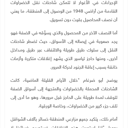
الإجراءات في الأغوار لا تتمكن شاحنات نقل الخضراوات
القادمة من أراضي 1948 من الوصول إلى المنطقة، ما يعني
أن نصف المحاصيل بقيت دون تسويق.
أما النصف الآخر من المحصول والذي يسوِّقه في الضفة فهو
يجد صعوبة في إيصاله إلى الأسواق، حيث تضطر شاحنات
النقل إلى سلوك طرق طويلة والالتفاف عبر طرق ومداخل
أخرى، ومنها حاجز تياسير الذي يشهد إغلاقات متكررة وأزمات
خانقة بسبب إعاقة الجنود لحركة المرور
.
يوضح أبو ضرغام "خلال الأيام القليلة الماضية، كانت
الشاحنات المحملة بالخضراوات والمتجهة إلى أسواق الضفة
تتوقف لمدة طويلة على الحاجز قبل مرورها، وهو ما أدى إلى
تلف جزء كبير من الخضراوات، وخاصة الورقية
.
أمام ذلك، يتكبد جميع مزارعي المنطقة خسائر بآلاف الشواقل