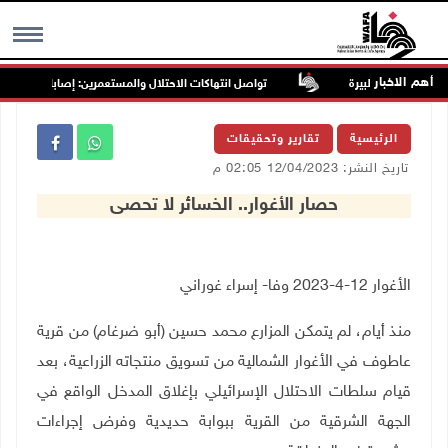
أهم الاخبار
تواصل انتهاكات الاحتلال والمستعمرين: إصابات واعتقالات وا
MENU
الرئيسية
تقارير وتحقيقات
تاريخ النشر: 12/04/2023 02:05 م
حصار الأغوار.. الخسائر لا تحصى
الأغوار 12-4-2023 وفا- إسراء غوراني
منذ أيام، لم يتمكن المزارع محمد حسين (أبو ضرغام) من قرية
عاطوف في الأغوار الشمالية من تسويق منتجاته الزراعية، بعد
قيام سلطات الاحتلال الإسرائيلي بإغلاق المدخل الواقع في
الجهة الشرقية من القرية ببوابة حديدية وفرض إجراءات