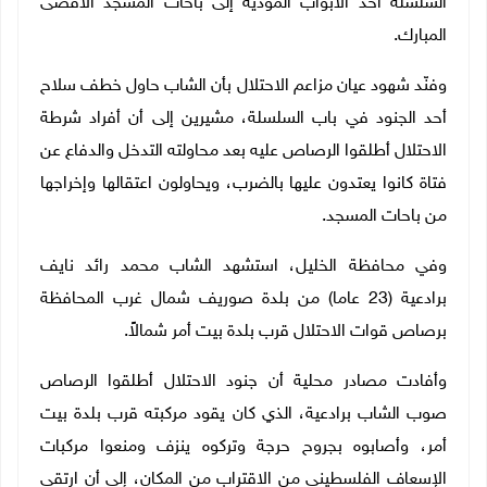
السلسلة أحد الأبواب المؤدية إلى باحات المسجد الأقصى
المبارك.
وفنّد شهود عيان مزاعم الاحتلال بأن الشاب حاول خطف سلاح
أحد الجنود في باب السلسلة، مشيرين إلى أن أفراد شرطة
الاحتلال أطلقوا الرصاص عليه بعد محاولته التدخل والدفاع عن
فتاة كانوا يعتدون عليها بالضرب، ويحاولون اعتقالها وإخراجها
من باحات المسجد
.
وفي محافظة الخليل،
استشهد الشاب محمد رائد نايف
برادعية (23 عاما) من بلدة صوريف شمال غرب المحافظة
برصاص قوات الاحتلال قرب بلدة بيت أمر شمالاً.
وأفادت مصادر محلية أن جنود الاحتلال أطلقوا الرصاص
صوب الشاب برادعية، الذي كان يقود مركبته قرب بلدة بيت
أمر، وأصابوه بجروح حرجة وتركوه ينزف ومنعوا مركبات
الإسعاف الفلسطيني من الاقتراب من المكان، إلى أن ارتقى