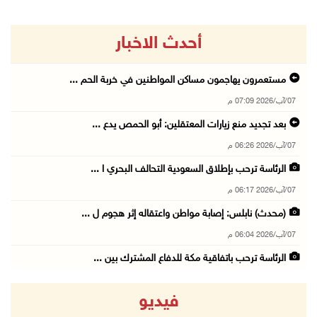
أحدث الاخبار
مستعمرون يهاجمون مساكن المواطنين في خربة الحم ...
07/آب/2026 07:09 م
بعد تجديد منع زيارات المعتقلين: أبو الحمص يدع ...
07/آب/2026 06:26 م
الرئاسة ترحب بإطلاق السعودية التحالف البحري ا ...
07/آب/2026 06:17 م
(محدث) نابلس: إصابة مواطن واعتقاله إثر هجوم ل ...
07/آب/2026 06:04 م
الرئاسة ترحب باتفاقية مكة للدفاع المشترك بين ...
07/آب/2026 05:25 م
فيديو
3 إصابات إثر تعرضهم للطعن في الطيبة داخل أراض ...