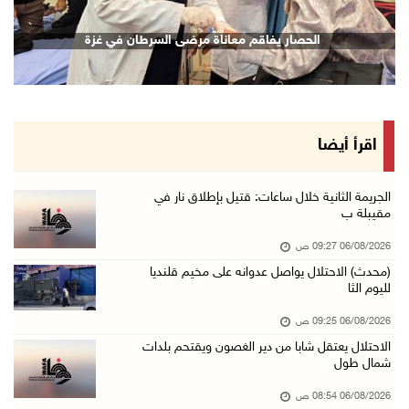
الاحتلال يقتحم قلقيلية وعزون عتمة وبيت أمين
الحصار يفاقم معاناة مرضى السرطان في غزة
06/آب/2026 07:49 ص
الطقس: الحرارة أعلى من معدلها السنوي العام
06/آب/2026 07:46 ص
تواصل انتهاكات الاحتلال ومستعمريه: إصابات واع ...
اقرأ أيضا
05/آب/2026 11:08 م
الاحتلال يقتحم عورتا جنوب نابلس ويداهم منازل
الجريمة الثانية خلال ساعات: قتيل بإطلاق نار في
مقيبلة ب
05/آب/2026 11:01 م
06/08/2026 09:27 ص
إصابات وإحراق مساكن في هجوم للمستعمرين على ال ...
(محدث) الاحتلال يواصل عدوانه على مخيم قلنديا
05/آب/2026 10:59 م
لليوم الثا
إصابة 3 مواطنين إثر اعتداء مستعمرين عليهم في ...
06/08/2026 09:25 ص
05/آب/2026 10:53 م
الاحتلال يعتقل شابا من دير الغصون ويقتحم بلدات
شمال طول
الاحتلال يقتحم قريتي اللبن الشرقية وعمورية جن ...
05/آب/2026 10:47 م
06/08/2026 08:54 ص