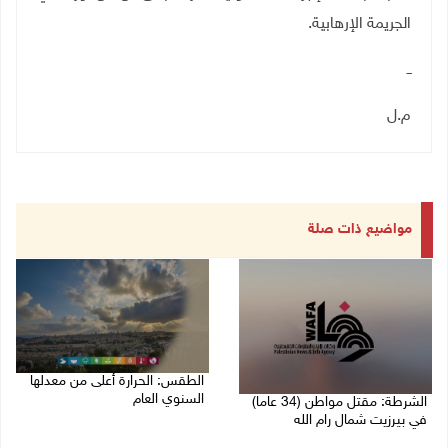
الجريمة الإرهابية.
ــ
م.ل
مواضيع ذات صلة
الطقس: الحرارة أعلى من معدلها
السنوي العام
الشرطة: مقتل مواطن (34 عاما)
في بيرزيت شمال رام الله
06/08/2026 07:46 ص