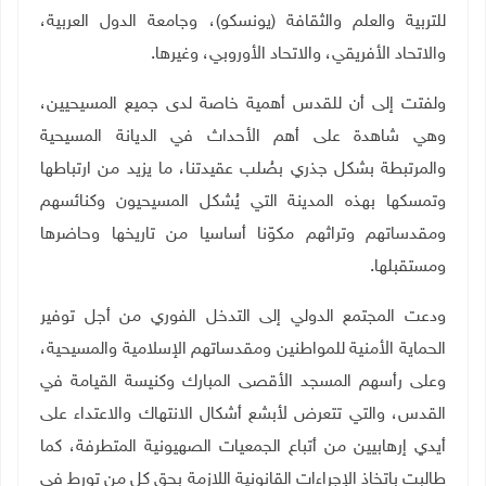
للتربية والعلم والثقافة (يونسكو)، وجامعة الدول العربية،
والاتحاد الأفريقي، والاتحاد الأوروبي، وغيرها
.
ولفتت إلى أن للقدس أهمية خاصة لدى جميع المسيحيين،
وهي شاهدة على أهم الأحداث في الديانة المسيحية
والمرتبطة بشكل جذري بصُلب عقيدتنا، ما يزيد من ارتباطها
وتمسكها بهذه المدينة التي يُشكل المسيحيون وكنائسهم
ومقدساتهم وتراثهم مكوّنا أساسيا من تاريخها وحاضرها
ومستقبلها
.
ودعت المجتمع الدولي إلى التدخل الفوري من أجل توفير
الحماية الأمنية للمواطنين ومقدساتهم الإسلامية والمسيحية،
وعلى رأسهم المسجد الأقصى المبارك وكنيسة القيامة في
القدس، والتي تتعرض لأبشع أشكال الانتهاك والاعتداء على
أيدي إرهابيين من أتباع الجمعيات الصهيونية المتطرفة، كما
طالبت باتخاذ الإجراءات القانونية اللازمة بحق كل من تورط في