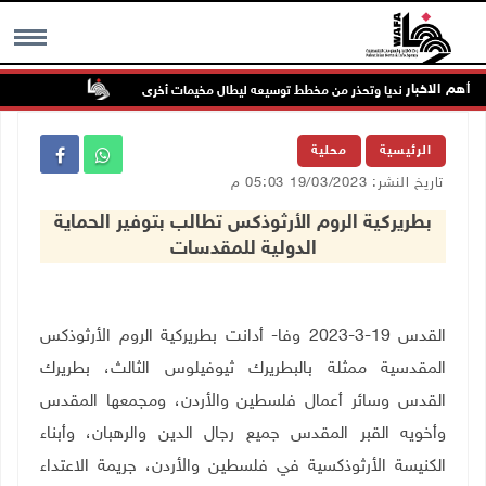
أهم الاخبار
 على مخيم قلنديا وتحذر من مخطط توسيعه ليطال مخيمات أخرى
الذهب عند أعلى م
MENU
الرئيسية
محلية
تاريخ النشر: 19/03/2023 05:03 م
بطريركية الروم الأرثوذكس تطالب بتوفير الحماية
الدولية للمقدسات
القدس 19-3-2023 وفا- أدانت بطريركية الروم الأرثوذكس
المقدسية ممثلة بالبطريرك ثيوفيلوس الثالث، بطريرك
القدس وسائر أعمال فلسطين والأردن، ومجمعها المقدس
وأخويه القبر المقدس جميع رجال الدين والرهبان، وأبناء
الكنيسة الأرثوذكسية في فلسطين والأردن، جريمة الاعتداء