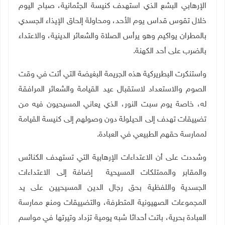
الإرهابي البشع الذي استهدف كنيسة الجثمانية، صباح اليوم
خلال تقوس قداس يوم الأحد، ومحاولة إلحاق الإيذاء الجسدي
بالمطران يواكيم وهو يرأس الصلاة والشعائر الدينية، والاعتداء
بالضرب على أحد الكهنة
.
واستنكرت البطريركية هذه الجريمة البغيضة التي أتت في وقت
الصوم والاستعداد لاستقبال عيد القيامة والشعائر المرافقة
له، خاصة يوم سبت النور، الذي يعاني المسيحيون فيه من
تضييقات تهدف إلى الحيلولة دون وصولهم إلى كنيسة القيامة
لممارسة حقهم الطبيعي في العبادة.
وشددت على أن الاعتداءات الإرهابية التي تستهدف الكنائس
والمقابر والممتلكات المسيحية إضافة إلى الاعتداءات
الجسدية واللفظية بحق رجال الدين المسيحيين على يد
المجموعات الصهيونية المتطرفة، والتضييقات ومنع ممارسة
العبادة بحرية، باتت أحداثا شبه يومية تزداد وتيرتها في مواسم