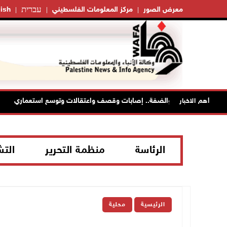
עברית
معرض الصور
مركز المعلومات الفلسطيني
ish
عدوانه على غزة والضفة.. إصابات وقصف واعتقالات وتوسع استعماري
أهم الاخبار
الرئاسة
منظمة التحرير
الت
الرئيسية
محلية