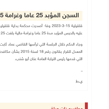
السجن المؤبد 25 عاما وغرامة 25 ألف دينار لمدان بالاتجار بالمخدرات
قلقيلية 15-3-2023 وفا- أصدرت محكمة بداي
عليه بالحبس المؤبد مدة 25 عاما وغرامة مالية بلغت 25 ألف دينار أردني ومصادرة المضبوطات وإتلافها
المعدل للقرار بقانون
التي قدمها رئيس النيابة العامة عنان أبو شنب.
ـــ
ي.ط