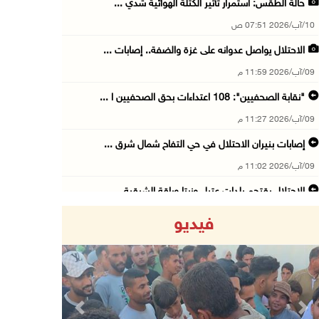
حالة الطقس: استمرار تأثير الكتلة الهوائية شدي ...
10/آب/2026 07:51 ص
الاحتلال يواصل عدوانه على غزة والضفة.. إصابات ...
09/آب/2026 11:59 م
"نقابة الصحفيين": 108 اعتداءات بحق الصحفيين ا ...
09/آب/2026 11:27 م
إصابات بنيران الاحتلال في حي التفاح شمال شرق ...
09/آب/2026 11:02 م
الاحتلال يقتحم بلدات عتيل وزيتا وباقة الشرقية ...
09/آب/2026 10:35 م
فيديو
مستعمرون إرهابيون وقوات الاحتلال يقتحمون قرية ...
09/آب/2026 10:31 م
قصف مدفعي للاحتلال وإطلاق نار كثيف شمال ووسط ...
09/آب/2026 10:25 م
Previous
Next