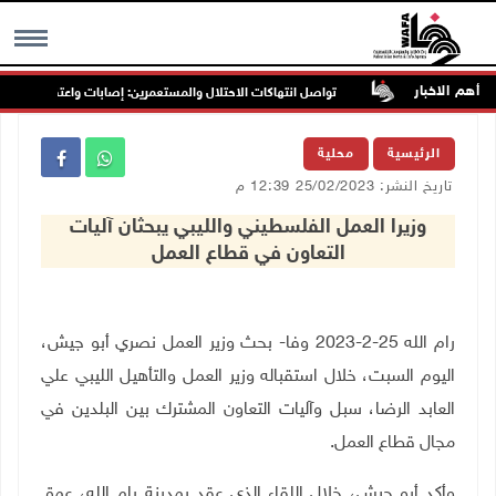
أهم الاخبار
غرب جنين
تواصل انتهاكات الاحتلال والمستعمرين: إصابات واعتقالات واقتحام
MENU
الرئيسية
محلية
تاريخ النشر: 25/02/2023 12:39 م
وزيرا العمل الفلسطيني والليبي يبحثان آليات
التعاون في قطاع العمل
رام الله 25-2-2023 وفا- بحث وزير العمل نصري أبو جيش،
اليوم السبت، خلال استقباله وزير العمل والتأهيل الليبي علي
العابد الرضا، سبل وآليات التعاون المشترك بين البلدين في
مجال قطاع العمل.
وأكد أبو جيش، خلال اللقاء الذي عقد بمدينة رام الله، عمق