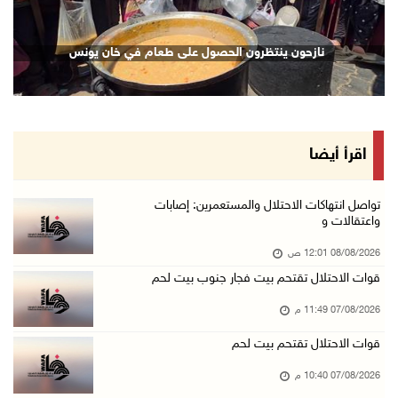
07/آب/2026 08:48 م
نادي الأسير: تجديد أمرَ منع زيارات الأسرى إجر ...
نازحون ينتظرون الحصول على طعام في خان يونس
07/آب/2026 08:24 م
مستعمرون يهاجمون قرية أبو نجيم ويصيبون مواطني ...
07/آب/2026 08:08 م
مستعمرون يهاجمون مساكن المواطنين في خربة الحم ...
اقرأ أيضا
07/آب/2026 07:09 م
بعد تجديد منع زيارات المعتقلين: أبو الحمص يدع ...
تواصل انتهاكات الاحتلال والمستعمرين: إصابات
واعتقالات و
07/آب/2026 06:26 م
08/08/2026 12:01 ص
الرئاسة ترحب بإطلاق السعودية التحالف البحري ا ...
قوات الاحتلال تقتحم بيت فجار جنوب بيت لحم
07/آب/2026 06:17 م
07/08/2026 11:49 م
(محدث) نابلس: إصابة مواطن واعتقاله إثر هجوم ل ...
07/آب/2026 06:04 م
قوات الاحتلال تقتحم بيت لحم
الرئاسة ترحب باتفاقية مكة للدفاع المشترك بين ...
07/08/2026 10:40 م