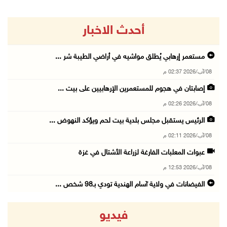
أحدث الاخبار
مستعمر إرهابي يُطلق مواشيه في أراضي الطيبة شر ...
08/آب/2026 02:37 م
إصابتان في هجوم للمستعمرين الإرهابيين على بيت ...
08/آب/2026 02:26 م
الرئيس يستقبل مجلس بلدية بيت لحم ويؤكد النهوض ...
08/آب/2026 02:11 م
عبوات المعلبات الفارغة لزراعة الأشتال في غزة
08/آب/2026 12:53 م
الفيضانات في ولاية آسام الهندية تودي بـ98 شخص ...
08/آب/2026 12:42 م
فيديو
الاحتلال يتوغل في بلدة ميس الجبل جنوب لبنان و ...