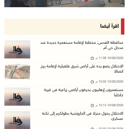
"مقاومة الجدار": الاحتلال يستكمل تحويل البؤر ...
10/آب/2026 08:56 م
دولة فلسطين تعرب عن تضامنها مع كولومبيا إثر ا ...
اقرأ أيضا
10/آب/2026 08:15 م
الاحتلال يعتقل شقيقين من الأغوار الشمالية
محافظة القدس: مخطط لإقامة مستعمرة جديدة عند
مدخل حي أم
10/آب/2026 08:06 م
10/08/2026 11:08 م
مستعمرون إرهابيون يواصلون حصار منزل في بلدة ق ...
الاحتلال يضع يده على أراض شرق قلقيلية لإقامة برج
10/آب/2026 07:45 م
اتصالا
وزير الداخلية يتفقد محافظة الخليل ويؤكد تعزيز ...
10/08/2026 10:33 م
10/آب/2026 07:44 م
مستعمرون إرهابيون يحرقون أراضي زراعية في قرية
جلجليا
مرضى يعودون لغزة بعد رحلة علاج بالضفة
10/آب/2026 07:22 م
10/08/2026 10:14 م
الاحتلال يحول منزلا في الجاروشية بطولكرم إلى ثكنة
مستعمرون إرهابيون يجرفون أراضي في سالم شرق نا ...
عسكري
10/آب/2026 07:13 م