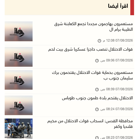
قوات الاحتلال تقتحم يعبد جنوب غرب جنين
اقرأ أيضا
06/آب/2026 10:49 م
48 إصابة منذ بدء عدوان الاحتلال على مخيم قلند ...
مستعمرون يهاجمون مجددا تجمع الكعابنة شرق
الطيبة برام ال
06/آب/2026 10:45 م
07/08/2026 12:08 م
الاحتلال يعتقل شابين من المغير
قوات الاحتلال تنصب حاجزا عسكريا شرق بيت لحم
06/آب/2026 10:27 م
07/08/2026 09:06 ص
وزير الداخلية يبحث مع مكافحة المخدرات الدولي ...
06/آب/2026 10:01 م
مستعمرون بحماية قوات الاحتلال يقتحمون برك
سليمان جنوب ب
رئيس بلدية الخليل يطلع وفدا أميركيا على تطورا ...
07/08/2026 08:39 ص
06/آب/2026 09:59 م
الاحتلال يقتحم بلدة طمون جنوب طوباس
07/08/2026 08:24 ص
06/آب/2026 09:17 م
محافظة القدس: انسحاب قوات الاحتلال من مخيم
إصابة مسن بجروح ورضوض إثر اعتداء جيش الاحتلال ...
قلنديا وكفر
06/آب/2026 09:13 م
07/08/2026 08:23 ص