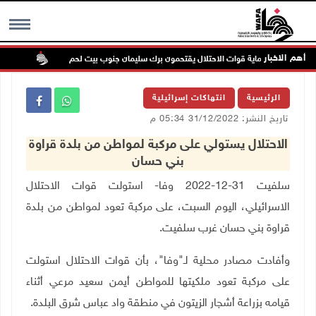
أهم الاخبار
ستعمرون بحماية قوات الاحتلال يقتحمون برك سليمان جنوب بيت لحم
إصابة 
MENU
الرئيسية
انتهاكات إسرائيلية
تاريخ النشر: 31/12/2022 05:34 م
الاحتلال يستولي على مركبة لمواطن من بلدة قراوة
بني حسان
سلفيت 31-12-2022 وفا- استولت قوات الاحتلال
الاسرائيلي، اليوم السبت، على مركبة تعود لمواطن من بلدة
قراوة بني حسان غرب سلفيت
.
وأفادت مصادر محلية لـ"وفا"، بأن قوات الاحتلال استولت
على مركبة تعود ملكيتها للمواطن أيمن سعيد مرعي أثناء
قيامه بزراعة أشجار الزيتون في منطقة واد عباس شرق البلدة
.