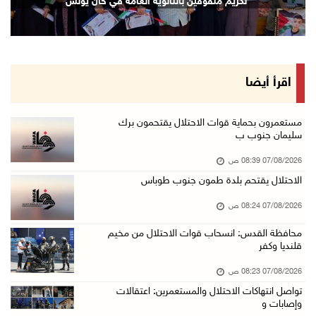
تكريم متفوقين بالثانوية العامة في خان يونس
06/آب/2026 10:27 م
وزير الداخلية يبحث مع مكافحة المخدرات الدولي ...
06/آب/2026 10:01 م
رئيس بلدية الخليل يطلع وفدا أميركيا على تطورا ...
اقرأ أيضا
06/آب/2026 09:59 م
مستعمرون بحماية قوات الاحتلال يقتحمون برك
سليمان جنوب ب
06/آب/2026 09:17 م
07/08/2026 08:39 ص
إصابة مسن بجروح ورضوض إثر اعتداء جيش الاحتلال ...
الاحتلال يقتحم بلدة طمون جنوب طوباس
06/آب/2026 09:13 م
07/08/2026 08:24 ص
ورشة توصي بخطة عاجلة لاستعادة التعليم الوجاهي ...
06/آب/2026 09:08 م
محافظة القدس: انسحاب قوات الاحتلال من مخيم
قلنديا وكفر
الرئيس يستقبل مجلس بلدية رام الله ويشدد على د ...
07/08/2026 08:23 ص
06/آب/2026 08:36 م
تواصل انتهاكات الاحتلال والمستعمرين: اعتقالات
جماهير شعبنا تشيع جثمان الشهيد علاء صبيح في ت ...
وإصابات و