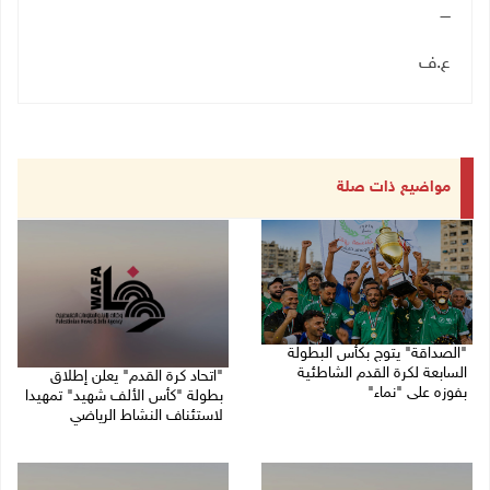
ــــ
ع.ف
مواضيع ذات صلة
"الصداقة" يتوج بكأس البطولة
السابعة لكرة القدم الشاطئية
"اتحاد كرة القدم" يعلن إطلاق
بفوزه على "نماء"
بطولة "كأس الألف شهيد" تمهيدا
لاستئناف النشاط الرياضي
02/08/2026 09:20 م
01/08/2026 03:29 م