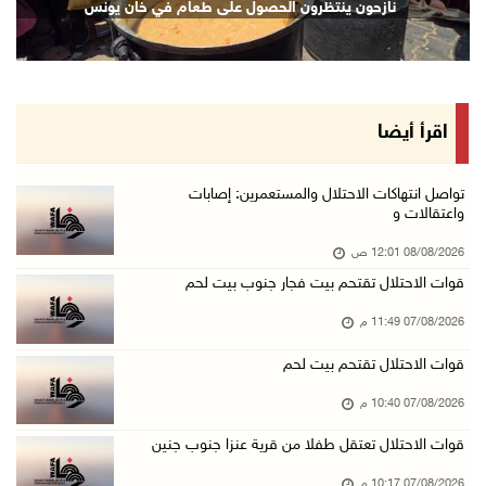
تكريم متفوقين بالثانوية العامة في خان يونس
07/آب/2026 08:24 م
مستعمرون يهاجمون قرية أبو نجيم ويصيبون مواطني ...
07/آب/2026 08:08 م
مستعمرون يهاجمون مساكن المواطنين في خربة الحم ...
اقرأ أيضا
07/آب/2026 07:09 م
بعد تجديد منع زيارات المعتقلين: أبو الحمص يدع ...
تواصل انتهاكات الاحتلال والمستعمرين: إصابات
واعتقالات و
07/آب/2026 06:26 م
08/08/2026 12:01 ص
الرئاسة ترحب بإطلاق السعودية التحالف البحري ا ...
قوات الاحتلال تقتحم بيت فجار جنوب بيت لحم
07/آب/2026 06:17 م
07/08/2026 11:49 م
(محدث) نابلس: إصابة مواطن واعتقاله إثر هجوم ل ...
07/آب/2026 06:04 م
قوات الاحتلال تقتحم بيت لحم
الرئاسة ترحب باتفاقية مكة للدفاع المشترك بين ...
07/08/2026 10:40 م
07/آب/2026 05:25 م
قوات الاحتلال تعتقل طفلا من قرية عنزا جنوب جنين
3 إصابات إثر تعرضهم للطعن في الطيبة داخل أراض ...
07/08/2026 10:17 م