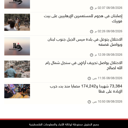
08/آب/2026 12:08 م
08/08/2026 02:37 م
42 الف مسافر تنقلوا عبر معبر الكرامة الأسبوع ...
إصابتان في هجوم للمستعمرين الإرهابيين على بيت
08/آب/2026 11:44 ص
فوريك
الاحتلال يواصل تجريف أراضٍ في سنجل شمال رام ...
08/08/2026 02:26 م
08/آب/2026 11:35 ص
الاحتلال يتوغل في بلدة ميس الجبل جنوب لبنان
ويواصل قصفه
منتخبنا الوطني للتايكواندو يستهل مشاركته في ب ...
08/آب/2026 11:06 ص
08/08/2026 12:39 م
الاحتلال يواصل تجريف أراضٍ في سنجل شمال رام
"فانا": الثقافة البحرينية تـصون الهوية الوطني ...
الله لصالح
08/آب/2026 11:04 ص
08/08/2026 11:35 ص
73,384 شهيدا و174,242 مصابا منذ بدء حرب الإبا ...
73,384 شهيدا و174,242 مصابا منذ بدء حرب
08/آب/2026 10:50 ص
الإبادة على قطا
مستعمرون إرهابيون يهاجمون منزلا ويقتحمون مناط ...
08/08/2026 10:50 ص
08/آب/2026 10:22 ص
قوات الاحتلال تجري تحقيقات ميدانية مع عشرات ا ...
جميع الحقوق محفوظة لوكالة الأنباء والمعلومات الفلسطينية
08/آب/2026 10:18 ص