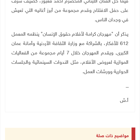
فيما حل الفنان اللبناني المخضرم أحمد قعبور، كضيف شرف
على حفل الافتتاح وقدم مجموعة من أبرز أغانيه التي تعيش
في وجدان الناس.
يذكر أن "مهرجان كرامة لأفلام حقوق الإنسان" ينظمه المعمل
612 للأفكار، بالشراكة مع وزارة الثقافة الأردنية وأمانة عمان
الكبرى.
ويقدم المهرجان خلال 7 أيام مجموعة من الفعاليات
الموازية لعروض الأفلام، مثل الندوات السينمائية والجلسات
الحوارية وورشات العمل.
ــــ
أ.ش
مواضيع ذات صلة