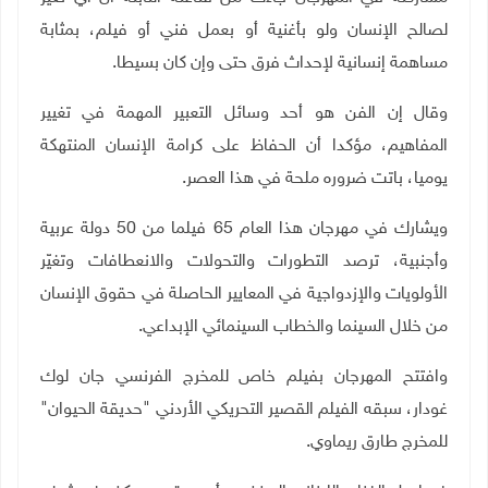
لصالح الإنسان ولو بأغنية أو بعمل فني أو فيلم، بمثابة
مساهمة إنسانية لإحداث فرق حتى وإن كان بسيطا
.
وقال إن الفن هو أحد وسائل التعبير المهمة في تغيير
المفاهيم، مؤكدا أن الحفاظ على كرامة الإنسان المنتهكة
يوميا، باتت ضروره ملحة في هذا العصر
.
ويشارك في مهرجان هذا العام 65 فيلما من 50 دولة عربية
وأجنبية، ترصد التطورات والتحولات والانعطافات وتغيّر
الأولويات والإزدواجية في المعايير الحاصلة في حقوق الإنسان
من خلال السينما والخطاب السينمائي الإبداعي.
وافتتح المهرجان بفيلم خاص للمخرج الفرنسي جان لوك
غودار، سبقه الفيلم القصير التحريكي الأردني "حديقة الحيوان"
للمخرج طارق ريماوي.