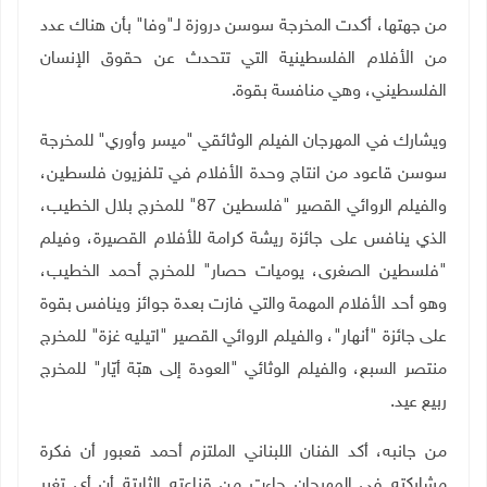
من جهتها، أكدت المخرجة سوسن دروزة لـ"وفا" بأن هناك عدد
من الأفلام الفلسطينية التي تتحدث عن حقوق الإنسان
الفلسطيني، وهي منافسة بقوة.
ويشارك في المهرجان الفيلم الوثائقي "ميسر وأوري" للمخرجة
سوسن قاعود من انتاج وحدة الأفلام في تلفزيون فلسطين،
والفيلم الروائي القصير "فلسطين 87" للمخرج بلال الخطيب،
الذي ينافس على جائزة ريشة كرامة للأفلام القصيرة، وفيلم
"فلسطين الصغرى، يوميات حصار" للمخرج أحمد الخطيب،
وهو أحد الأفلام المهمة والتي فازت بعدة جوائز وينافس بقوة
على جائزة "أنهار"، والفيلم الروائي القصير "اتيليه غزة" للمخرج
منتصر السبع، والفيلم الوثائي "العودة إلى هبّة أيّار" للمخرج
ربيع عيد.
من جانبه، أكد الفنان اللبناني الملتزم أحمد قعبور أن فكرة
مشاركته في المهرجان جاءت من قناعته الثابتة أن أي تغير