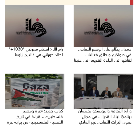
حمدان يطّلع على الوضع الثقافي
رام الله: افتتاح معرض "1030+"
في طولكرم ويطلق فعاليات
لخالد حوراني في غاليري زاوية
ثقافية في البلدة القديمة في عنبتا
01/08/2026 11:18 م
05/08/2026 04:47 م
وزارة الثقافة واليونسكو تختتمان
كتاب جديد: «غزة ومصير
برنامجًا لبناء القدرات في مجال
فلسطين»… قراءة في تاريخ
صون التراث الثقافي غير المادي
القضية الفلسطينية من بوابة غزة
30/07/2026 06:04 م
30/07/2026 10:28 ص