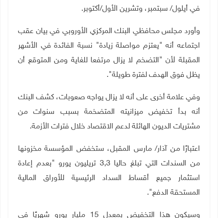
في أيلول/ سبتمبر، وتشرين الأول/أكتوبر
.
وأورد مجلس محافظي البنك المركزي الأوروبي في بيان عقب
اجتماعه أنه "يعتزم مواصلة زيادة" نسبة الفائدة في الأشهر
المقبلة لأن "التضخم لا يزال مرتفعا للغاية ومن المتوقع أن
يظل فوق الهدف لفترة طويلة".
وفي علامة أخرى على أنه لا يزال يواجه صعوبات، كشف البنك
أنه بدأ تخفيض ميزانيته المتضخمة بسبب سنوات من
مشتريات الديون الهائلة لدعم الاقتصاد خلال فترات الأزمة
.
اعتبارًا من آذار/ مارس المقبل، ستخفض المؤسسة مخزونها
من السندات التي تبلغ حاليا 3,3 تريليون يورو "بعدم إعادة
استثمار جميع أقساط السداد الرئيسية للأوراق المالية
المستحقة الدفع".
وسيكون هذا التخفيض بمعدل 15 مليار يورو شهريًا في