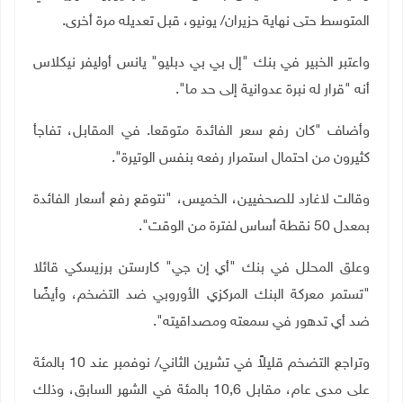
المتوسط حتى نهاية حزيران/ يونيو، قبل تعديله مرة أخرى
.
واعتبر الخبير في بنك "إل بي بي دبليو" يانس أوليفر نيكلاس
أنه "قرار له نبرة عدوانية إلى حد ما".
وأضاف "كان رفع سعر الفائدة متوقعا. في المقابل، تفاجأ
كثيرون من احتمال استمرار رفعه بنفس الوتيرة".
وقالت لاغارد للصحفيين، الخميس، "نتوقع رفع أسعار الفائدة
بمعدل 50 نقطة أساس لفترة من الوقت".
وعلق المحلل في بنك "أي إن جي" كارستن برزيسكي قائلا
"تستمر معركة البنك المركزي الأوروبي ضد التضخم، وأيضًا
ضد أي تدهور في سمعته ومصداقيته".
وتراجع التضخم قليلاً في تشرين الثاني/ نوفمبر عند 10 بالمئة
على مدى عام، مقابل 10,6 بالمئة في الشهر السابق، وذلك