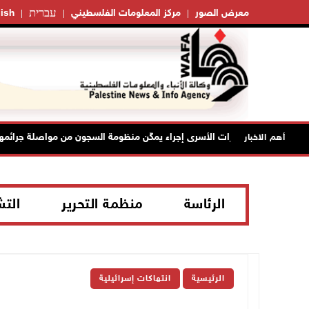
עברית
معرض الصور
مركز المعلومات الفلسطيني
ish
جديد أمرَ منع زيارات الأسرى إجراء يمكّن منظومة السجون من مواصلة جرائمها
أهم الاخبار
الرئاسة
منظمة التحرير
الت
الرئيسية
انتهاكات إسرائيلية