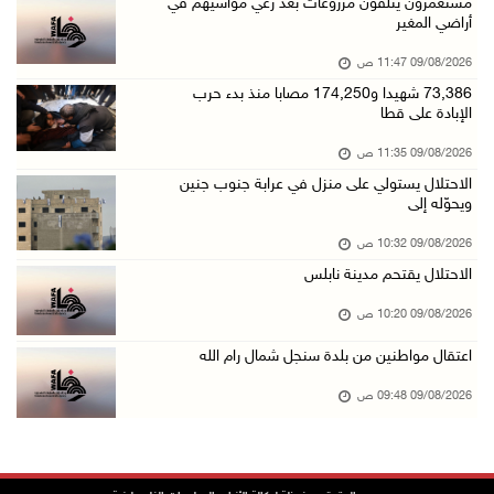
الاحتلال يستولي على منزل في عرابة جنوب جنين و ...
مستعمرون يتلفون مزروعات بعد رعي مواشيهم في
أراضي المغير
09/آب/2026 10:32 ص
09/08/2026 11:47 ص
الاحتلال يقتحم مدينة نابلس
73,386 شهيدا و174,250 مصابا منذ بدء حرب
09/آب/2026 10:20 ص
الإبادة على قطا
"التعليم العالي" تختتم تدريبا حول إعداد المبا ...
09/08/2026 11:35 ص
09/آب/2026 10:19 ص
الاحتلال يستولي على منزل في عرابة جنوب جنين
ويحوّله إلى
وفاة شابة متأثرة بإصابتها جراء حادث سير قرب ج ...
09/آب/2026 10:02 ص
09/08/2026 10:32 ص
الاحتلال يقتحم مدينة نابلس
اعتقال مواطنين من بلدة سنجل شمال رام الله
09/آب/2026 09:48 ص
09/08/2026 10:20 ص
قوات الاحتلال تنصب حاجزا عسكريا عند مدخل قرية ...
اعتقال مواطنين من بلدة سنجل شمال رام الله
09/آب/2026 09:43 ص
09/08/2026 09:48 ص
إجلاء آلاف السكان مع اتساع حرائق الغابات غرب ...
09/آب/2026 09:41 ص
جيش الاحتلال يواصل نسف المنازل واستهداف خيام ...