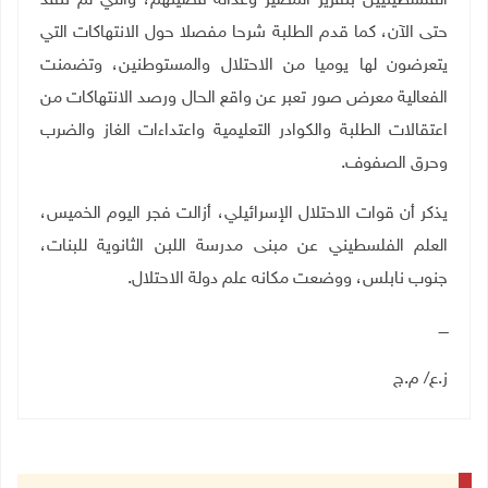
الفلسطينيين بتقرير المصير وعدالة قضيتهم، والتي لم تنفذ
حتى الآن، كما قدم الطلبة شرحا مفصلا حول الانتهاكات التي
يتعرضون لها يوميا من الاحتلال والمستوطنين، وتضمنت
الفعالية معرض صور تعبر عن واقع الحال ورصد الانتهاكات من
اعتقالات الطلبة والكوادر التعليمية واعتداءات الغاز والضرب
وحرق الصفوف
.
يذكر أن قوات الاحتلال الإسرائيلي، أزالت فجر اليوم الخميس،
العلم الفلسطيني عن مبنى مدرسة اللبن الثانوية للبنات،
جنوب نابلس، ووضعت مكانه علم دولة الاحتلال
.
ــــ
ز.ع/ م.ج