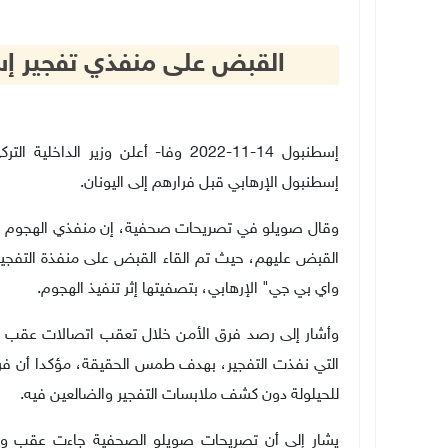
القبض على منفذي تفجير إس
إسطنبول 14-11-2022 وفا-
أعلن وزير الداخلية ال
إسطنبول الإرهابي قبل فرارهم إلى اليونان
.
وقال صويلو في تصريحات صحفية، إن منفذي الهجوم الإرهاب
القبض عليهم،
حيث تم القاء
القبض على منفذة التفجي
واي بي جي" الإرهابي، بتصفيتها إثر تنفيذ الهجوم
.
وأشار إلى رصد فرق الأمن خلال تعقب اتصالات عقب ال
التي نفذت التفجير، بهدف طمس الحقيقة،
مؤكدا
أن فر
للحيلولة دون كشف ملابسات التفجير والضالعين فيه
.
يشار إلى أن تصريحات صويلو الصحفية جاءت عقب وضع