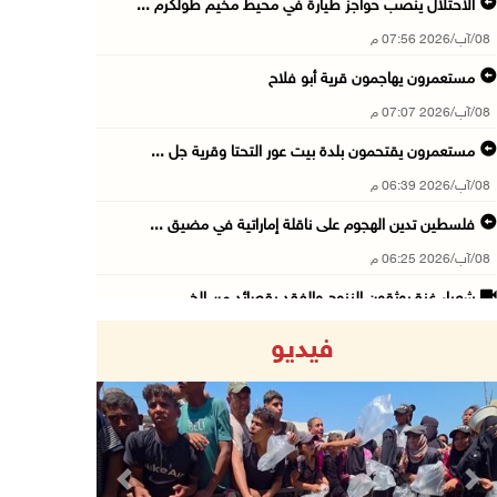
الاحتلال ينصب حواجز طيارة في محيط مخيم طولكرم ...
08/آب/2026 07:56 م
مستعمرون يهاجمون قرية أبو فلاح
08/آب/2026 07:07 م
مستعمرون يقتحمون بلدة بيت عور التحتا وقرية جل ...
08/آب/2026 06:39 م
فلسطين تدين الهجوم على ناقلة إماراتية في مضيق ...
08/آب/2026 06:25 م
شعراء غزة يوثقون النزوح والفقد بقصائد من الخي ...
08/آب/2026 06:23 م
فيديو
الجامعة العربية الأمريكية تختتم فعاليات تخريج ...
08/آب/2026 06:20 م
إصابات بالاختناق خلال اقتحام الاحتلال قرية ال ...
08/آب/2026 05:52 م
Previous
Next