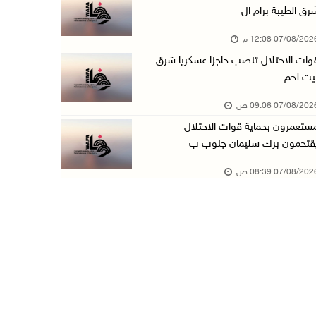
رق الطيبة برام ال
تواصل انتهاكات الاحتلال والمستعمرين: اعتقالات ...
07/08/20 12:08 م
06/آب/2026 11:53 م
وات الاحتلال تنصب حاجزا عسكريا شرق
الاحتلال يخطر باقتلاع أشجار من 310 دونمات وال ...
يت لحم
06/آب/2026 11:14 م
07/08/20 09:06 ص
قوات الاحتلال تقتحم يعبد جنوب غرب جنين
ستعمرون بحماية قوات الاحتلال
06/آب/2026 10:49 م
قتحمون برك سليمان جنوب ب
48 إصابة منذ بدء عدوان الاحتلال على مخيم قلند ...
07/08/20 08:39 ص
06/آب/2026 10:45 م
الاحتلال يعتقل شابين من المغير
06/آب/2026 10:27 م
وزير الداخلية يبحث مع مكافحة المخدرات الدولي ...
06/آب/2026 10:01 م
رئيس بلدية الخليل يطلع وفدا أميركيا على تطورا ...