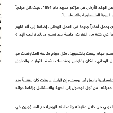
ش
وتابع العالول: "لعل أبرز محطاته المميزة هي مشاركته ضمن الوفد الأردني في مؤتمر مدريد عام 1991، حيث ظل مرتدياً
26
الهوية الفلسطينية والانتماء لها".
ق
ن يحمل أفكاراً جديدة في العمل الوطني، إضافة إلى أنه قاوم
ب
نية في فترة من الفترات، خاصة بعد تسلم دونالد ترامب الإدارة
26
م
ي
ن يتسلم مهام ليست بالشعبوية، مثل مهام متابعة المفاوضات مع
عمل الوطني، فكان يفاوض ومتمسك بشدة بالثوابت والحقوق
26
لفلسطينية واصل أبو يوسف، إن الراحل عريقات كان مقتنعاً منذ
عركته، من أجل الوصول إلى الحرية والاستقلال وإقامة دولته
لدولي من خلال متابعته واتصالاته اليومية مع المسؤولين في