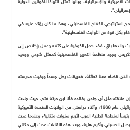
ميركية والإسرائيلية، وبأنها تمثل انتهاكا للقوانين الدولية
إسرائيلي".
 استراتيجي للكفاح الفلسطيني، وهذا ما كان يؤكد عليه في
فاع بكل قوة عن الثوابت الفلسطينية".
 ارث والدها باقٍ، فقد حمل الكوفية على كتفه وعمل بإخلاص إلى
تكريس وجود منظمة التحرير الفلسطينية كممثل شرعي ووحيد
الذي قضاه معنا كعائلة، فعريقات رحل جسداً وبقيت مدرسته
ن علاقته مثل أي جندي بقائده فأنا ابن حركة فتح، حيث جندت
في أول خلية شكلت في مدينة أريحا ضد الاحتلال الاسرائيلي عام 1968، وأثناء دراستي في الولايات المتحدة الأميركية
ئيساً لمنظمة الطلبة العرب لأربع سنوات متتالية، وعندما عدت
قدت عدة لقاءات مع فيصل الحسيني وأكرم هنية، وبعد هذه اللقاءات عدت إلى مكاني