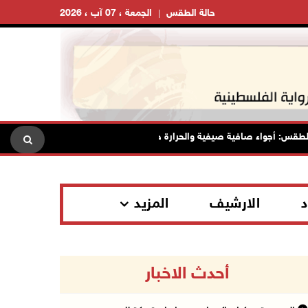
حالة الطقس
الجمعة ، 07 آب ، 2026
جواء صافية صيفية والحرارة حول معدلها العام
محافظة القدس: ا
د
الارشيف
المزيد
أحدث الاخبار