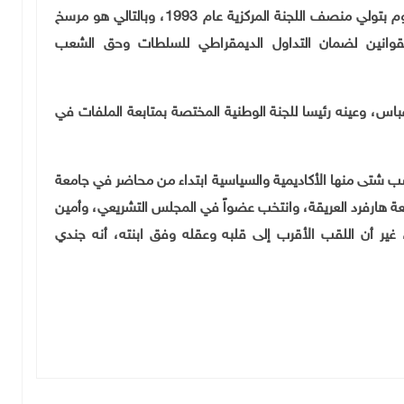
المركزية وأن يعمل على قانون الانتخابات، وسلمه مرسوم بتولي منصف اللجنة المركزية عام 1993، وبالتالي هو مرسخ
قوانين لضمان التداول الديمقراطي للسلطات وحق الشعب
اس، وعينه رئيسا للجنة الوطنية المختصة بمتابعة الملفات في
 ومدونة ومقالة، مناصب شتى منها الأكاديمية والسياسية ابتداء من محاضر في جامعة
معة هارفرد العريقة، وانتخب عضواً في المجلس التشريعي، وأمين
ة، غير أن اللقب الأقرب إلى قلبه وعقله وفق ابنته، أنه جندي