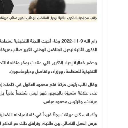
جانب من إحياء الذكرى الثانية لرحيل المناضل الوطني الكبير صائب عريقا
رام الله 9-11-2022 وفا- أحيت اللجنة التنفي
الذكرى الثانية لرحيل المناضل الوطني الكبير صائب عريقا
وحضر فعالية إحياء الذكرى التي عقدت بمقر منظمة التحرير
التنفيذية للمنظمة، ووزراء، وقناصل ودبلوماسيون.
وقال نائب رئيس حركة فتح محمود العالول في كلمته: إن 
على علاقة متميزة بالجميع، فهو ليس شخصاً عادياً بل 
عرفات، والرئيس محمود عباس.
وأضاف، كان عريقات رجلاً فريداً في كافة مراحله النضالي
غرس العمل النضالي بين طلابه، وترافق ذلك مع اندلاع ال