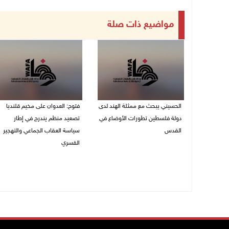
مواضيع ذات صلة
الحسيني يبحث مع ممثلة الهند لدى
فتوح: العدوان على مخيم قلنديا
دولة فلسطين تطورات الأوضاع في
تصعيد منظم يندرج في إطار
القدس
سياسة العقاب الجماعي والتهجير
القسري
06/08/2026 01:19 م
06/08/2026 11:45 ص