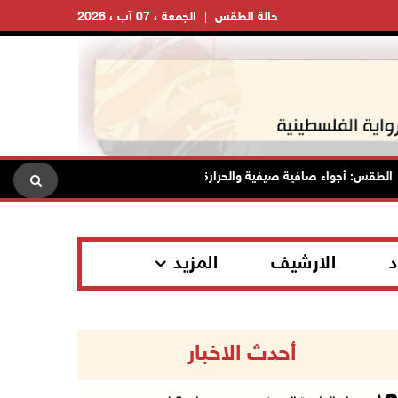
حالة الطقس
الجمعة ، 07 آب ، 2026
س: أجواء صافية صيفية والحرارة حول معدلها العام
محافظة القد
د
الارشيف
المزيد
أحدث الاخبار