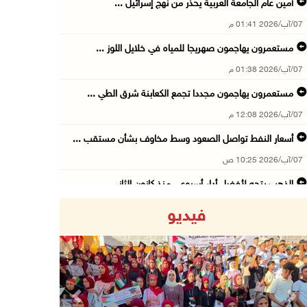
أمين عام الجامعة العربية يحذر من نهج إسرائيل ...
07/آب/2026 01:41 م
مستعمرون يهاجمون صهريجا للمياه في خلايل اللوز ...
07/آب/2026 01:38 م
مستعمرون يهاجمون مجددا تجمع الكعابنة شرق الطي ...
07/آب/2026 12:08 م
أسعار النفط تواصل الصعود وسط مخاوف بشأن مستقب ...
07/آب/2026 10:25 ص
الذهب يتجه لأفضل أداء أسبوعي منذ كانون الثاني
07/آب/2026 10:12 ص
فيديو
قوات الاحتلال تنصب حاجزا عسكريا شرق بيت لحم
07/آب/2026 09:06 ص
مستعمرون بحماية قوات الاحتلال يقتحمون برك سلي ...
07/آب/2026 08:39 ص
Previous
Next