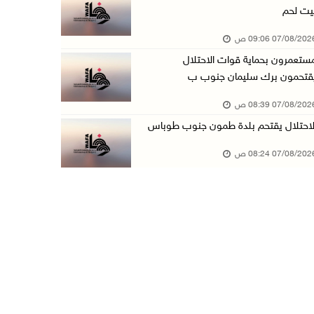
يت لحم
الاحتلال يعتقل شابين من المغير
07/08/20 09:06 ص
06/آب/2026 10:27 م
ستعمرون بحماية قوات الاحتلال
وزير الداخلية يبحث مع مكافحة المخدرات الدولي ...
قتحمون برك سليمان جنوب ب
06/آب/2026 10:01 م
07/08/20 08:39 ص
رئيس بلدية الخليل يطلع وفدا أميركيا على تطورا ...
لاحتلال يقتحم بلدة طمون جنوب طوباس
06/آب/2026 09:59 م
07/08/20 08:24 ص
06/آب/2026 09:17 م
إصابة مسن بجروح ورضوض إثر اعتداء جيش الاحتلال ...
06/آب/2026 09:13 م
ورشة توصي بخطة عاجلة لاستعادة التعليم الوجاهي ...
06/آب/2026 09:08 م
الرئيس يستقبل مجلس بلدية رام الله ويشدد على د ...