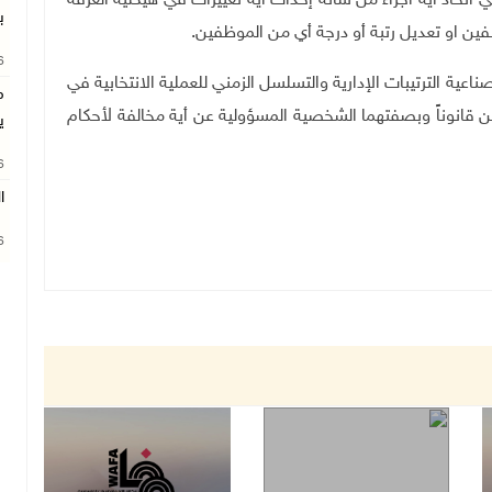
 اتخاذ اية اجراء من شأنه إحداث اية تغييرات في هيكلية الغرفة
ب
ظفين او تعديل رتبة أو درجة أي من الموظفين
.
26
صناعية الترتيبات الإدارية والتسلسل الزمني للعملية الانتخابية في
م
قانوناً وبصفتهما الشخصية المسؤولية عن أية مخالفة لأحكام
ي
26
ا
26