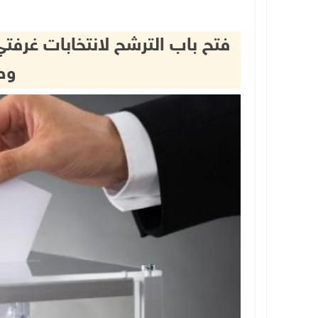
فتح باب الترشح لانتخابات غرف
وط