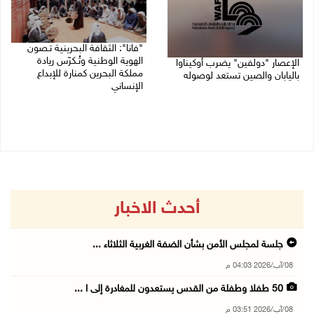
"فانا": الثقافة البحرينية تـصون
الهوية الوطنية وتُـكرّس ريادة
الإعصار "دولفين" يضرب أوكيناوا
مملكة البحرين كمنارة للإبداع
باليابان والصين تستعد لوصوله
الإنساني
08/08/2026 12:08 م
08/08/2026 11:04 ص
أحدث الاخبار
جلسة لمجلس الأمن بشأن الضفة الغربية الثلاثاء ...
08/آب/2026 04:03 م
50 طفلا وطفلة من القدس يستعدون للمغادرة إلى ا ...
08/آب/2026 03:51 م