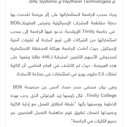
أو
Raytheon Technologies
أو
BAE Systems
.
وجاء سحب الجامعة لاستثماراتها على إثر عريضة تقدمت بها
حملة مقاطعة المنتجات الإسرائيلية وفرض العقوبات
BDS
في جامعة
Trinity
الإيرلندية، تدعو فيها الجامعة إلى سحب
استثماراتها من الشركات التي تبيع أسلحة أو تقنيات أمنية
لإسرائيل. حيث أعادت الجامعة هيكلة المحفظة الاستثمارية
لصندوقي الأسهم التابعين استجابة لـــ446 طالبا وقعوا على
هذه العريضة، حيث تم الكشف في العام الماضي أن الكلية
تمتلك 2.5 مليون يورو في استثمارات في صناعة الأسلحة
.
وفي بيان صحفي صدر مساء أمس عن مجموعة
BDS
Trinity College
، قال رئيسها زيد البرغوثي الذي رحب بهذه
الخطوة ووصفها بأنها "نقطة انطلاق للعمل مع إدارة الكلية
وعميدتها لضمان تطبيق قيم مناهضة الفصل العنصري عبر
جميع الكليات في الجامعة
"
.